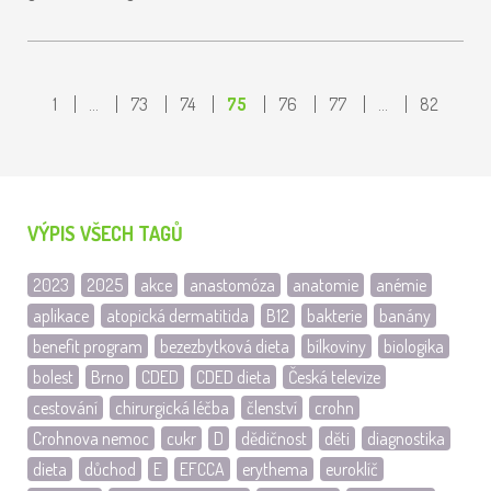
1
…
73
74
75
76
77
…
82
VÝPIS VŠECH TAGŮ
2023
2025
akce
anastomóza
anatomie
anémie
aplikace
atopická dermatitida
B12
bakterie
banány
benefit program
bezezbytková dieta
bílkoviny
biologika
bolest
Brno
CDED
CDED dieta
Česká televize
cestování
chirurgická léčba
členství
crohn
Crohnova nemoc
cukr
D
dědičnost
děti
diagnostika
dieta
důchod
E
EFCCA
erythema
euroklíč