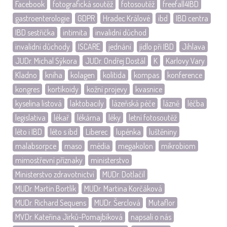
Facebook
fotografická soutěž
fotosoutěž
freefall4IBD
gastroenterologie
GDPR
Hradec Králové
ibd
IBD centra
IBD sestřička
intimita
invalidní důchod
invalidní důchody
ISCARE
jednání
jídlo při IBD
Jihlava
JUDr. Michal Sýkora
JUDr. Ondřej Dostál
K
Karlovy Vary
Kladno
kniha
kolagen
kolitida
kompas
konference
kongres
kortikoidy
kožní projevy
kvasnice
kyselina listová
laktobacily
lázeňská péče
lázně
léčba
legislativa
lékař
lékárna
léky
letní fotosoutěž
léto i IBD
léto s ibd
Liberec
lupénka
luštěniny
malabsorpce
maso
média
megakolon
mikrobiom
mimostřevní příznaky
ministerstvo
Ministerstvo zdravotnictví
MUDr. Dotlačil
MUDr. Martin Bortlík
MUDr. Martina Korčáková
MUDr. Richard Sequens
MUDr. Šerclová
Mutaflor
MVDr. Kateřina Jirků-Pomajbíková
napsali o nás