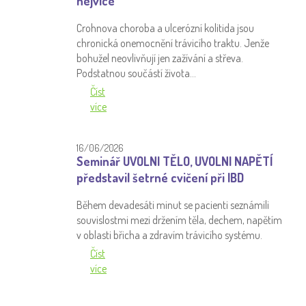
nejvíce
Crohnova choroba a ulcerózní kolitida jsou
chronická onemocnění trávicího traktu. Jenže
bohužel neovlivňují jen zažívání a střeva.
Podstatnou součástí života…
Číst
více
16/06/2026
Seminář UVOLNI TĚLO, UVOLNI NAPĚTÍ
představil šetrné cvičení při IBD
Během devadesáti minut se pacienti seznámili
souvislostmi mezi držením těla, dechem, napětím
v oblasti břicha a zdravím trávicího systému.
Číst
více