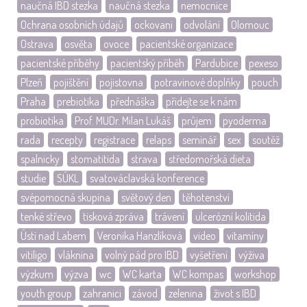
naučná IBD stezka
naučná stezka
nemocnice
Ochrana osobních údajů
ockovani
odvolání
Olomouc
Ostrava
osvěta
ovoce
pacientské organizace
pacientské příběhy
pacientský příběh
Pardubice
pexeso
Plzeň
pojištění
pojistovna
potravinové doplňky
pouch
Praha
prebiotika
přednáška
přidejte se k nám
probiotika
Prof. MUDr. Milan Lukáš
průjem
pyoderma
rada
recepty
registrace
relaps
seminář
sex
soutěž
spalnicky
stomatitida
strava
středomořská dieta
studie
SÚKL
svatováclavská konference
svépomocná skupina
světový den
těhotenství
tenké střevo
tisková zpráva
trávení
ulcerózní kolitida
Ústí nad Labem
Veronika Hanzlíková
video
vitamíny
vitiligo
vláknina
volný pád pro IBD
vyšetření
výživa
výzkum
výzva
wc
WC karta
WC kompas
workshop
youth group
zahranici
závod
zelenina
život s IBD