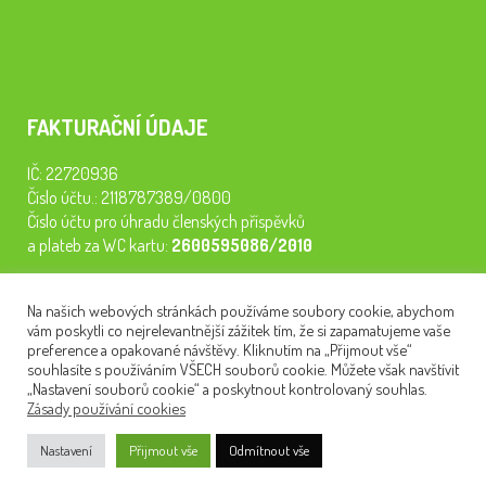
FAKTURAČNÍ ÚDAJE
IČ: 22720936
Číslo účtu.: 2118787389/0800
Číslo účtu pro úhradu členských příspěvků
a plateb za WC kartu:
2600595086/2010
Staňte se členem našeho spolku. Za
200 Kč/rok
získáte vstup na
Na našich webových stránkách používáme soubory cookie, abychom
semináře, konferenci, plavbu na lodi a WC kartu. Z peněz
vám poskytli co nejrelevantnější zážitek tím, že si zapamatujeme vaše
tiskneme odborné publikace pro pacienty.
preference a opakované návštěvy. Kliknutím na „Přijmout vše“
souhlasíte s používáním VŠECH souborů cookie. Můžete však navštívit
„Nastavení souborů cookie“ a poskytnout kontrolovaný souhlas.
Zásady používání cookies
NEWSLETTER
Nastavení
Přijmout vše
Odmítnout vše