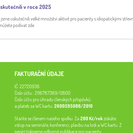
skutečnili v roce 2025
jsme uskutečnili velké množství aktivit pro pacienty s idiopatickými střev
 můžete podívat zde.
FAKTURAČNÍ ÚDAJE
IČ: 22720936
Číslo účtu.: 2118787389/0800
Číslo účtu pro úhradu členských příspěvků
a plateb za WC kartu:
2600595086/2010
Staňte se členem našeho spolku. Za
200 Kč/rok
získáte
vstup na semináře, konferenci, plavbu na lodi a WC kartu. Z
peněz tiskneme odborné publikace pro pacienty.