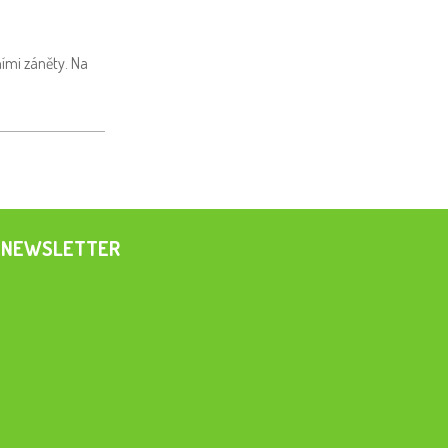
ními záněty. Na
NEWSLETTER