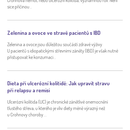
Crohnova nemoc nebo ulcerózní kolitida, významnou roli. Není
sice příčinou…
Zelenina a ovoce ve stravě pacientů s IBD
Zelenina a ovoce jsou důležitou součástí zdravé výživy.
U pacientů s idiopatickými střevními záněty (IBD) je však nutné
přistupovat ke konzumaci…
Dieta při ulcerózní kolitidě: Jak upravit stravu
při relapsu a remisi
Ulcerózní kolitida (UC) je chronické zánětlivé onemocnění
tlustého střeva, u kterého je vliv diety méně výrazný než
u Crohnovy choroby….