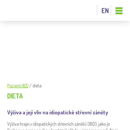
EN
TAGGED: DIETA
Pacienti IBD
/
dieta
DIETA
Výživa a její vliv na idiopatické střevní záněty
Výživa hraje u idiopatických střevních zánětů (IBD), jako je