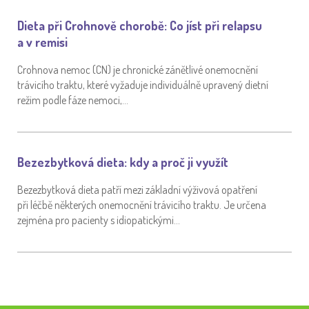
Dieta při Crohnově chorobě: Co jíst při relapsu
a v remisi
Crohnova nemoc (CN) je chronické zánětlivé onemocnění
trávicího traktu, které vyžaduje individuálně upravený dietní
režim podle fáze nemoci,…
Bezezbytková dieta: kdy a proč ji využít
Bezezbytková dieta patří mezi základní výživová opatření
při léčbě některých onemocnění trávicího traktu. Je určena
zejména pro pacienty s idiopatickými…