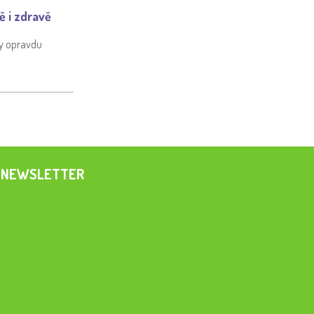
ě i zdravě
ty opravdu
NEWSLETTER