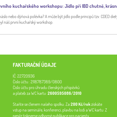
vního kuchařského workshopu: Jídlo při IBD chutně, krásn
áslo nebo dýňová polévka? A může být jídlo podle principů tzv. CDED die
byl náš první kuchařský workshop.
FAKTURAČNÍ ÚDAJE
IČ: 22720936
Číslo účtu.: 2118787389/0800
Číslo účtu pro úhradu členských příspěvků
a plateb za WC kartu:
2600595086/2010
Staňte se členem našeho spolku. Za
200 Kč/rok
získáte
vstup na semináře, konferenci, plavbu na lodi a WC kartu. Z
peněz tiskneme odborné publikace pro pacienty.