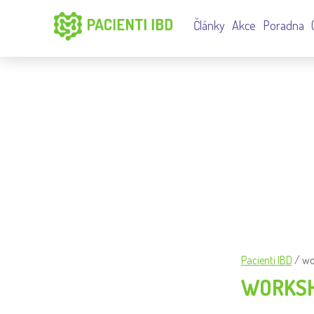
Články
Akce
Poradna
TAGGED: WORKSHOP
Pacienti IBD
/
wo
WORKS