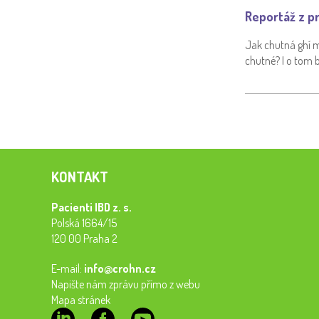
Reportáž z pr
Jak chutná ghí m
chutné? I o tom 
KONTAKT
Pacienti IBD z. s.
Polská 1664/15
120 00 Praha 2
E-mail:
info@crohn.cz
Napište nám zprávu přímo z webu
Mapa stránek