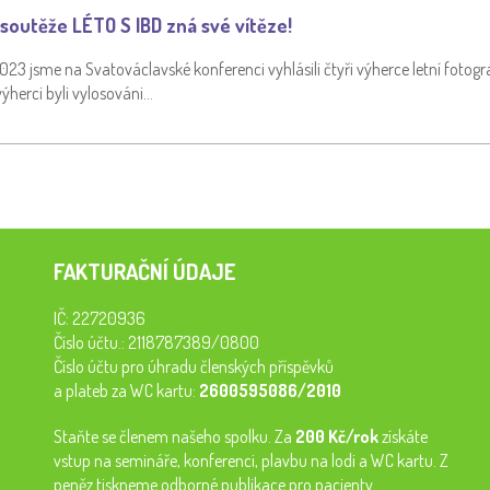
tosoutěže LÉTO S IBD zná své vítěze!
023 jsme na Svatováclavské konferenci vyhlásili čtyři výherce letní fotogr
ýherci byli vylosováni…
FAKTURAČNÍ ÚDAJE
IČ: 22720936
Číslo účtu.: 2118787389/0800
Číslo účtu pro úhradu členských příspěvků
a plateb za WC kartu:
2600595086/2010
Staňte se členem našeho spolku. Za
200 Kč/rok
získáte
vstup na semináře, konferenci, plavbu na lodi a WC kartu. Z
peněz tiskneme odborné publikace pro pacienty.