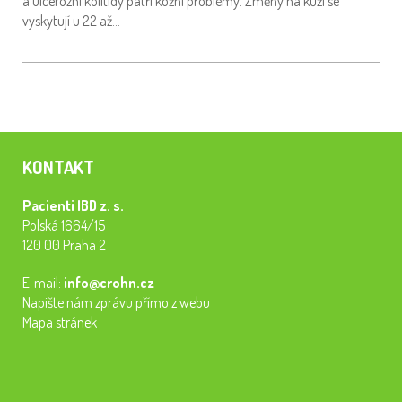
a ulcerózní kolitidy patří kožní problémy. Změny na kůži se
vyskytují u 22 až…
KONTAKT
Pacienti IBD z. s.
Polská 1664/15
120 00 Praha 2
E-mail:
info@crohn.cz
Napište nám zprávu přímo z webu
Mapa stránek