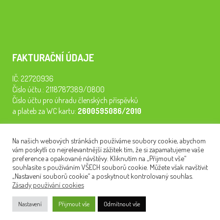
FAKTURAČNÍ ÚDAJE
IČ: 22720936
Číslo účtu.: 2118787389/0800
Číslo účtu pro úhradu členských příspěvků
a plateb za WC kartu:
2600595086/2010
Staňte se členem našeho spolku. Za
200 Kč/rok
získáte vstup na
Na našich webových stránkách používáme soubory cookie, abychom
semináře, konferenci, plavbu na lodi a WC kartu. Z peněz
vám poskytli co nejrelevantnější zážitek tím, že si zapamatujeme vaše
tiskneme odborné publikace pro pacienty.
preference a opakované návštěvy. Kliknutím na „Přijmout vše“
souhlasíte s používáním VŠECH souborů cookie. Můžete však navštívit
„Nastavení souborů cookie“ a poskytnout kontrolovaný souhlas.
Zásady používání cookies
NEWSLETTER
Nastavení
Přijmout vše
Odmítnout vše