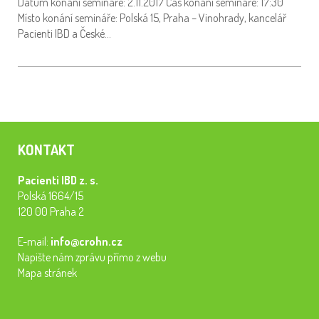
Datum konání semináře: 2.11.2017 Čas konání semináře: 17:30
Místo konání semináře: Polská 15, Praha – Vinohrady, kancelář
Pacienti IBD a České…
KONTAKT
Pacienti IBD z. s.
Polská 1664/15
120 00 Praha 2
E-mail:
info@crohn.cz
Napište nám zprávu přímo z webu
Mapa stránek