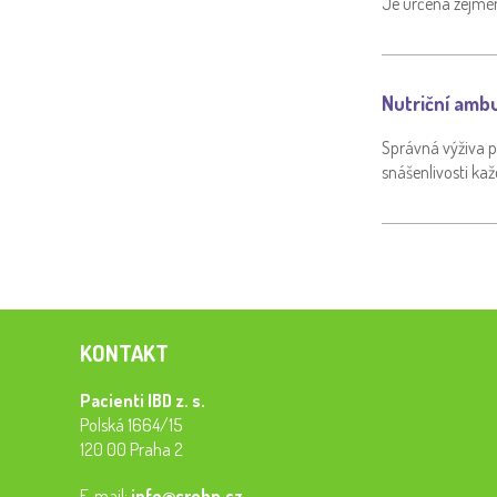
Je určena zejmén
Nutriční amb
Správná výživa p
snášenlivosti ka
KONTAKT
Pacienti IBD z. s.
Polská 1664/15
120 00 Praha 2
E-mail:
info@crohn.cz