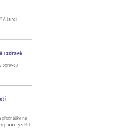
 A že roli
ě i zdravě
ty opravdu
ětí
la přednáška na
o pacienty s IBD