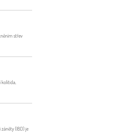
cněním střev
kolitida,
 záněty (IBD) je