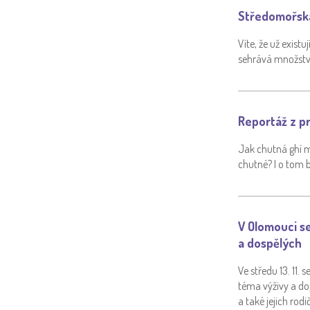
Středomořská
Víte, že už existu
sehrává množstv
Reportáž z pr
Jak chutná ghí m
chutné? I o tom 
V Olomouci se
a dospělých
Ve středu 13. 11
téma výživy a do
a také jejich rodi