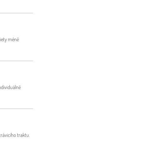
 diety méně
ndividuálně
rávicího traktu.