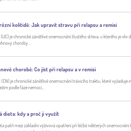
rózní kolitidě: Jak upravit stravu při relapsu a remisi
a (UC) je chronické zánětlivé onemocnění tlustého střeva, u kterého je vliv
rohnovy choroby….
nově chorobě: Co jíst při relapsu a v remisi
CN) je chronické zánětlivé onemocnění trávicího traktu, které vyžaduje i
režim podle fáze nemoci,…
dieta: kdy a proč ji využít
ta patří mezi základní výživová opatření při léčbě některých onemocnění t