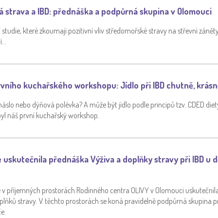
 strava a IBD: přednáška a podpůrná skupina v Olomouci
jí studie, které zkoumají pozitivní vliv středomořské stravy na střevní záněty?
í…
vního kuchařského workshopu: Jídlo při IBD chutně, krásn
áslo nebo dýňová polévka? A může být jídlo podle principů tzv. CDED die
byl náš první kuchařský workshop.
 uskutečnila přednáška Výživa a doplňky stravy při IBD u d
. se v příjemných prostorách Rodinného centra OLIVY v Olomouci uskutečni
plňků stravy. V těchto prostorách se koná pravidelně podpůrná skupina pr
če.