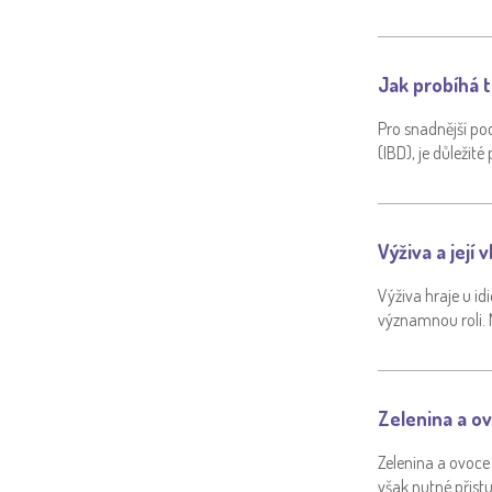
Jak probíhá t
Pro snadnější po
(IBD), je důlež
Výživa a její 
Výživa hraje u id
významnou roli. 
Zelenina a ov
Zelenina a ovoce 
však nutné přis