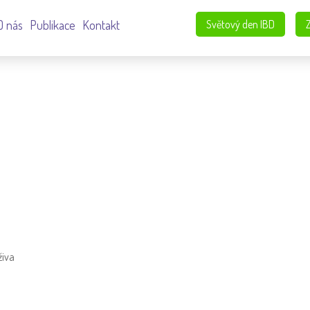
O nás
Publikace
Kontakt
Světový den IBD
živa