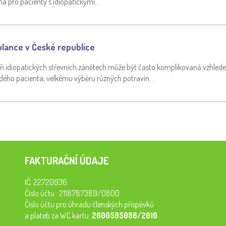
a pro pacienty s idiopatickými…
ulance v České republice
ři idiopatických střevních zánětech může být často komplikovaná vzhlede
ždého pacienta, velkému výběru různých potravin…
FAKTURAČNÍ ÚDAJE
IČ: 22720936
Číslo účtu.: 2118787389/0800
Číslo účtu pro úhradu členských příspěvků
a plateb za WC kartu:
2600595086/2010