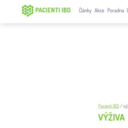
Články
Akce
Poradna
TAGGED: VÝŽIVA
Pacienti IBD
/
vý
VÝŽIVA