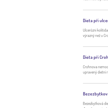
Dieta při ulce
Ulcerózní kolitid
výrazný než u C
Dieta při Croh
Crohnova nemoc (
upravený dietní 
Bezezbytková 
Bezezbytková die