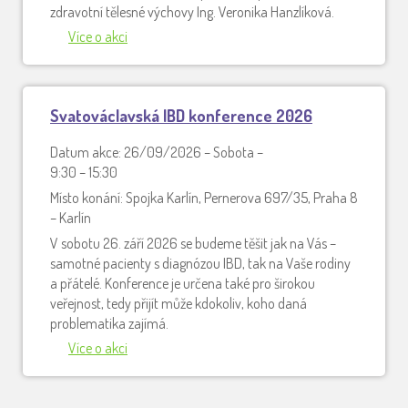
zdravotní tělesné výchovy Ing. Veronika Hanzlíková.
Více o akci
Svatováclavská IBD konference 2026
Datum akce: 26/09/2026 – Sobota –
9:30 – 15:30
Místo konání: Spojka Karlín, Pernerova 697/35, Praha 8
– Karlín
V sobotu 26. září 2026 se budeme těšit jak na Vás –
samotné pacienty s diagnózou IBD, tak na Vaše rodiny
a přátelé. Konference je určena také pro širokou
veřejnost, tedy přijít může kdokoliv, koho daná
problematika zajímá.
Více o akci