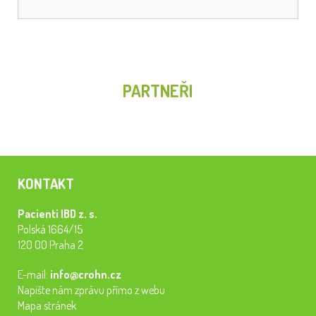
PARTNEŘI
KONTAKT
Pacienti IBD z. s.
Polská 1664/15
120 00 Praha 2
E-mail:
info@crohn.cz
Napište nám zprávu přímo z webu
Mapa stránek