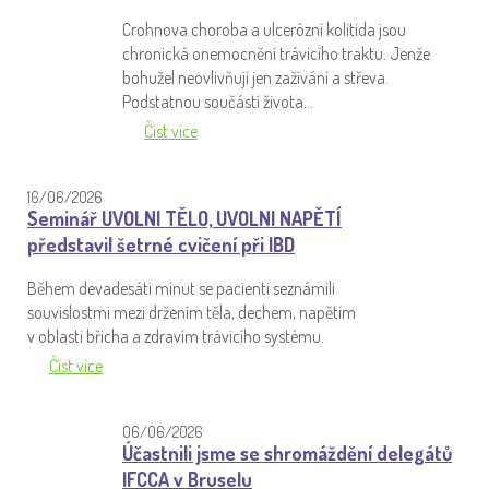
Crohnova choroba a ulcerózní kolitida jsou
chronická onemocnění trávicího traktu. Jenže
bohužel neovlivňují jen zažívání a střeva.
Podstatnou součástí života…
Číst více
16/06/2026
Seminář UVOLNI TĚLO, UVOLNI NAPĚTÍ
představil šetrné cvičení při IBD
Během devadesáti minut se pacienti seznámili
souvislostmi mezi držením těla, dechem, napětím
v oblasti břicha a zdravím trávicího systému.
Číst více
06/06/2026
Účastnili jsme se shromáždění delegátů
IFCCA v Bruselu