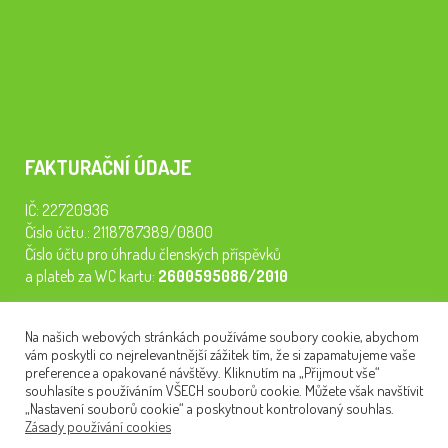
FAKTURAČNÍ ÚDAJE
IČ: 22720936
Číslo účtu.: 2118787389/0800
Číslo účtu pro úhradu členských příspěvků
a plateb za WC kartu:
2600595086/2010
Staňte se členem našeho spolku. Za
200 Kč/rok
získáte vstup na
Na našich webových stránkách používáme soubory cookie, abychom
semináře, konferenci, plavbu na lodi a WC kartu. Z peněz
vám poskytli co nejrelevantnější zážitek tím, že si zapamatujeme vaše
tiskneme odborné publikace pro pacienty.
preference a opakované návštěvy. Kliknutím na „Přijmout vše“
souhlasíte s používáním VŠECH souborů cookie. Můžete však navštívit
„Nastavení souborů cookie“ a poskytnout kontrolovaný souhlas.
Zásady používání cookies