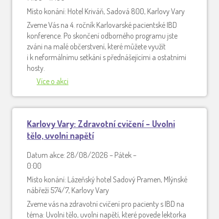
Místo konání: Hotel Kriváň, Sadová 800, Karlovy Vary
Zveme Vás na 4. ročník Karlovarské pacientské IBD
konference. Po skončení odborného programu jste
zváni na malé občerstvení, které můžete využít
i k neformálnímu setkání s přednášejícími a ostatními
hosty.
Více o akci
Karlovy Vary: Zdravotní cvičení – Uvolni
tělo, uvolni napětí
Datum akce: 28/08/2026 – Pátek –
0:00
Místo konání: Lázeňský hotel Sadový Pramen, Mlýnské
nábřeží 574/7, Karlovy Vary
Zveme vás na zdravotní cvičení pro pacienty s IBD na
téma: Uvolni tělo, uvolni napětí, které povede lektorka