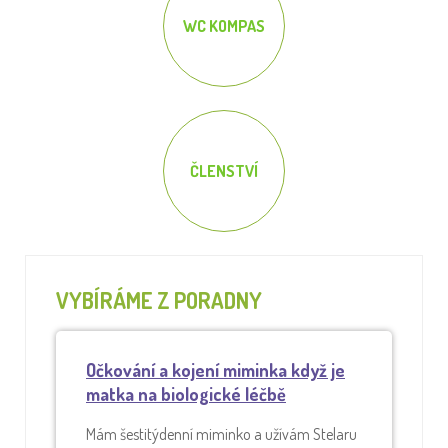
WC KOMPAS
ČLENSTVÍ
VYBÍRÁME Z PORADNY
Očkování a kojení miminka když je
matka na biologické léčbě
Mám šestitýdenní miminko a užívám Stelaru