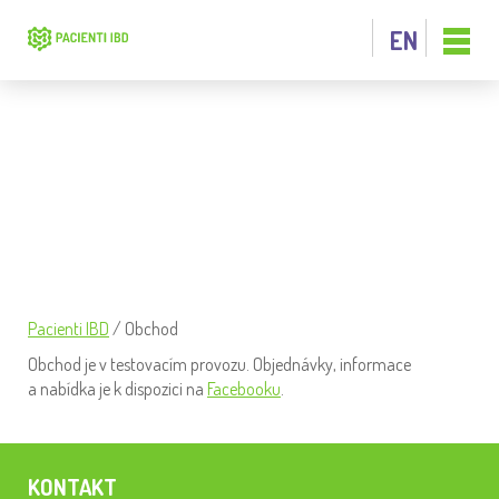
EN
OBCHOD
Pacienti IBD
/
Obchod
Obchod je v testovacím provozu. Objednávky, informace
a nabídka je k dispozici na
Facebooku
.
KONTAKT