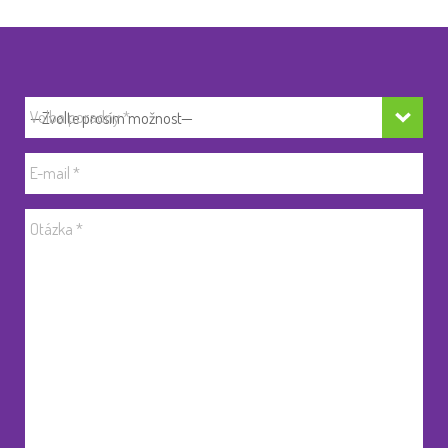
Volba poradny
*
E-mail
*
Otázka
*