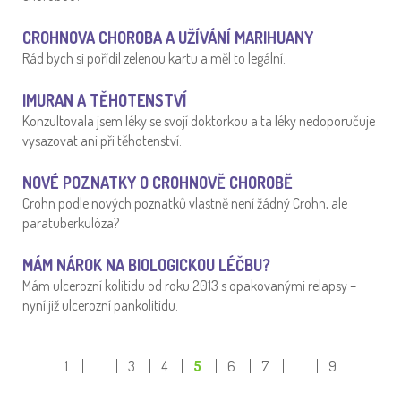
CROHNOVA CHOROBA A UŽÍVÁNÍ MARIHUANY
Rád bych si pořídil zelenou kartu a měl to legální.
IMURAN A TĚHOTENSTVÍ
Konzultovala jsem léky se svojí doktorkou a ta léky nedoporučuje
vysazovat ani při těhotenství.
NOVÉ POZNATKY O CROHNOVĚ CHOROBĚ
Crohn podle nových poznatků vlastně není žádný Crohn, ale
paratuberkulóza?
MÁM NÁROK NA BIOLOGICKOU LÉČBU?
Mám ulcerozní kolitidu od roku 2013 s opakovanými relapsy –
nyní již ulcerozní pankolitidu.
1
…
3
4
5
6
7
…
9