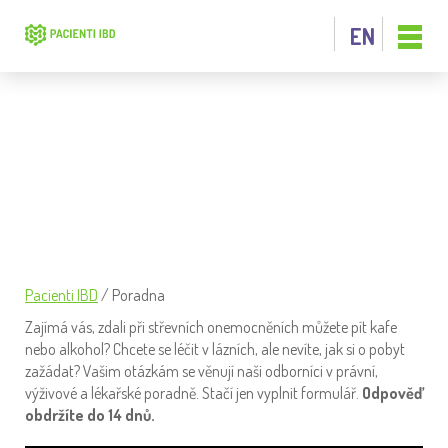
EN
PORADNA
Pacienti IBD
/
Poradna
Zajímá vás, zdali při střevních onemocněních můžete pít kafe
nebo alkohol? Chcete se léčit v lázních, ale nevíte, jak si o pobyt
zažádat? Vašim otázkám se věnují naši odborníci v právní,
výživové a lékařské poradně. Stačí jen vyplnit formulář.
Odpověď
obdržíte do 14 dnů.