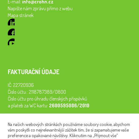
E-mail:
info@crohn.cz
Napište nám zprávu přímo z webu
Mapa stránek
FAKTURAČNÍ ÚDAJE
IČ: 22720936
Číslo účtu.: 2118787389/0800
Číslo účtu pro úhradu členských příspěvků
a plateb za WC kartu:
2600595086/2010
Staňte se členem našeho spolku. Za
200 Kč/rok
získáte vstup na
Na našich webových stránkách používáme soubory cookie, abychom
semináře, konferenci, plavbu na lodi a WC kartu. Z peněz
vám poskytli co nejrelevantnější zážitek tím, že si zapamatujeme vaše
tiskneme odborné publikace pro pacienty.
preference a opakované návštěvy. Kliknutím na „Přijmout vše“