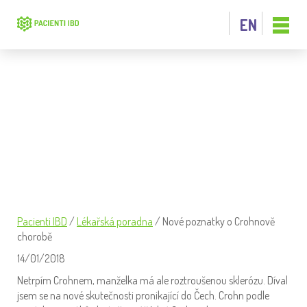
EN
NOVÉ POZNATKY O CROHNOVĚ
CHOROBĚ
Pacienti IBD
/
Lékařská poradna
/
Nové poznatky o Crohnově
chorobě
14/01/2018
Netrpím Crohnem, manželka má ale roztroušenou sklerózu. Díval
jsem se na nové skutečnosti pronikající do Čech. Crohn podle