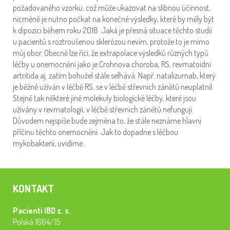
požadovaného vzorku, což může ukazovat na slibnou účinnost,
nicméně je nutno počkat na konečné výsledky, které by měly být
k dipozici během roku 2018. Jaká je přesná situace těchto studií
u pacientů s roztroušenou sklerózou nevím, protože to je mimo
můj obor. Obecně lze říci, že extrapolace výsledků různých typů
léčby u onemocnění jako je Crohnova choroba, RS, revmatoidní
artritida aj. zatím bohužel stále selhává. Např. natalizumab, který
je běžně užíván v léčbě RS, se v léčbě střevních zánětů neuplatnil.
Stejně tak některé jiné molekuly biologické léčby, které jsou
užívány v revmatologii, v léčbě střevních zánětů nefungují.
Důvodem nejspíše bude zejména to, že stále neznáme hlavní
příčinu těchto onemocnění. Jak to dopadne s léčbou
mykobakterií, uvidíme.
KONTAKT
Pacienti IBD z. s.
Polská 1664/15