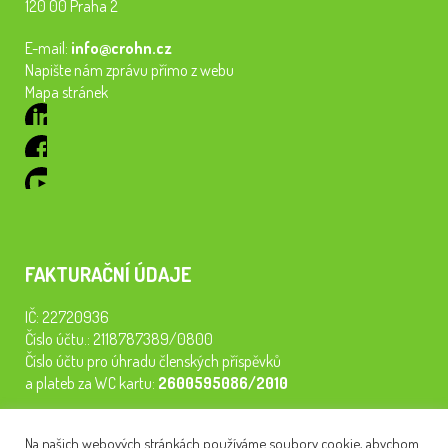
120 00 Praha 2
E-mail:
info@crohn.cz
Napište nám zprávu přímo z webu
Mapa stránek
FAKTURAČNÍ ÚDAJE
IČ: 22720936
Číslo účtu.: 2118787389/0800
Číslo účtu pro úhradu členských příspěvků
a plateb za WC kartu:
2600595086/2010
Staňte se členem našeho spolku. Za
200 Kč/rok
získáte vstup na
Na našich webových stránkách používáme soubory cookie, abychom
semináře, konferenci, plavbu na lodi a WC kartu. Z peněz