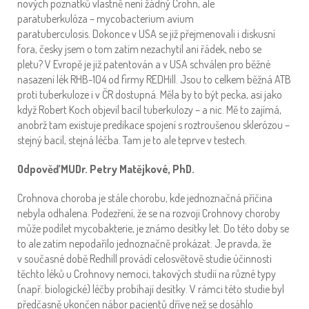
nových poznatků vlastně není žádný Crohn, ale
paratuberkulóza – mycobacterium avium
paratuberculosis. Dokonce v USA se již přejmenovali i diskusní
fora, česky jsem o tom zatím nezachytil ani řádek, nebo se
pletu? V Evropě je již patentován a v USA schválen pro běžné
nasazení lék RHB-104 od firmy REDHill. Jsou to celkem běžná ATB
proti tuberkuloze i v ČR dostupná. Měla by to být pecka, asi jako
když Robert Koch objevil bacil tuberkulozy – a nic. Mě to zajímá,
anobrž tam existuje predikace spojení s roztroušenou sklerózou –
stejný bacil, stejná léčba. Tam je to ale teprve v testech.
Odpověď MUDr. Petry Matějkové, PhD.
Crohnova choroba je stále chorobu, kde jednoznačná příčina
nebyla odhalena. Podezření, že se na rozvoji Crohnovy choroby
může podílet mycobakterie, je známo desítky let. Do této doby se
to ale zatím nepodařilo jednoznačně prokázat. Je pravda, že
v současné době Redhill provádí celosvětově studie účinnosti
těchto léků u Crohnovy nemoci, takových studií na různé typy
(např. biologické) léčby probíhají desítky. V rámci této studie byl
předčasně ukončen nábor pacientů dříve než se dosáhlo