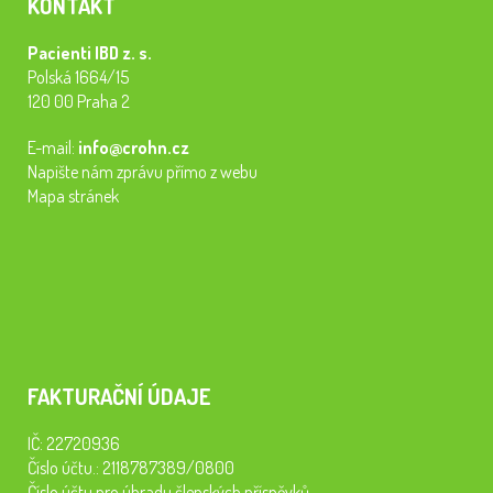
KONTAKT
Pacienti IBD z. s.
Polská 1664/15
120 00 Praha 2
E-mail:
info@crohn.cz
Napište nám zprávu přímo z webu
Mapa stránek
FAKTURAČNÍ ÚDAJE
IČ: 22720936
Číslo účtu.: 2118787389/0800
Číslo účtu pro úhradu členských příspěvků