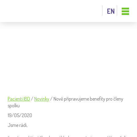
EN
NOVĚ PŘIPRAVUJEME BENEFITY PRO
ČLENY SPOLKU
Pacienti IBD
/
Novinky
/
Nově připravujeme benefity pro členy
spolku
19/05/2020
Jsme rádi,