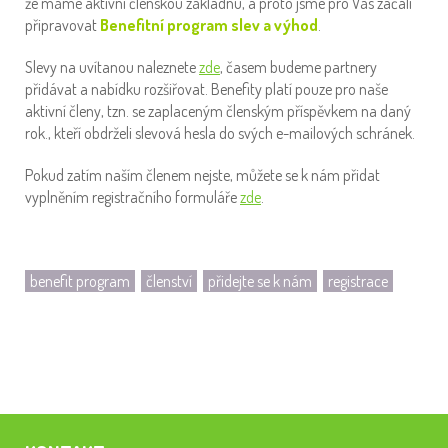
že máme aktivní členskou základnu, a proto jsme pro Vás začali
připravovat
Benefitní program slev a výhod
.
Slevy na uvítanou naleznete
zde
, časem budeme partnery
přidávat a nabídku rozšiřovat. Benefity platí pouze pro naše
aktivní členy, tzn. se zaplaceným členským příspěvkem na daný
rok., kteří obdrželi slevová hesla do svých e-mailových schránek.
Pokud zatím naším členem nejste, můžete se k nám přidat
vyplněním registračního formuláře
zde
.
benefit program
členství
přidejte se k nám
registrace