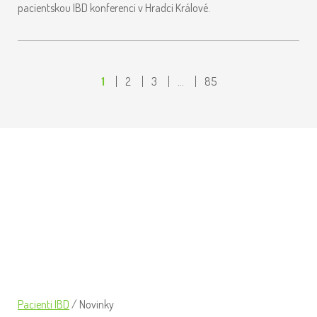
pacientskou IBD konferenci v Hradci Králové.
1
2
3
…
85
USKUTEČNILI JSME SPOLEČNOU
PLAVBU LODÍ PO VLTAVĚ
Pacienti IBD
/
Novinky