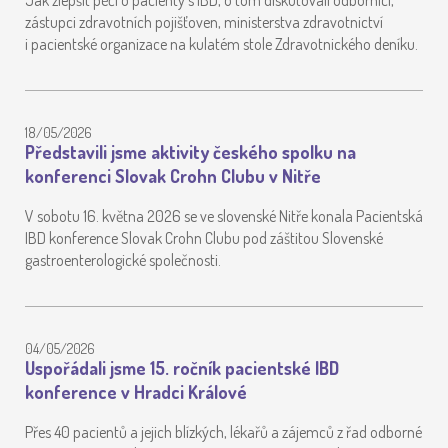
Jak zlepšit péči o pacienty s IBD, o tom diskutovali odborníci,
zástupci zdravotních pojišťoven, ministerstva zdravotnictví
i pacientské organizace na kulatém stole Zdravotnického deníku.
18/05/2026
Představili jsme aktivity českého spolku na
konferenci Slovak Crohn Clubu v Nitře
V sobotu 16. května 2026 se ve slovenské Nitře konala Pacientská
IBD konference Slovak Crohn Clubu pod záštitou Slovenské
gastroenterologické společnosti.
04/05/2026
Uspořádali jsme 15. ročník pacientské IBD
konference v Hradci Králové
Přes 40 pacientů a jejich blízkých, lékařů a zájemců z řad odborné