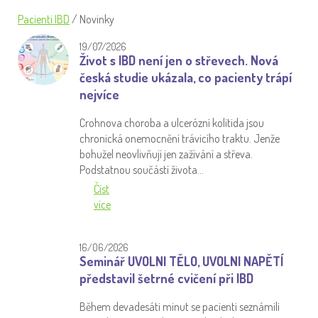
Pacienti IBD
/
Novinky
19/07/2026
Život s IBD není jen o střevech. Nová
česká studie ukázala, co pacienty trápí
nejvíce
Crohnova choroba a ulcerózní kolitida jsou
chronická onemocnění trávicího traktu. Jenže
bohužel neovlivňují jen zažívání a střeva.
Podstatnou součástí života…
Číst
více
16/06/2026
Seminář UVOLNI TĚLO, UVOLNI NAPĚTÍ
představil šetrné cvičení při IBD
Během devadesáti minut se pacienti seznámili