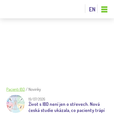
EN
ŽIVOT S IBD NENÍ JEN O STŘEVECH.
NOVÁ ČESKÁ STUDIE UKÁZALA, CO
PACIENTY TRÁPÍ NEJVÍCE
Pacienti IBD
/
Novinky
19/07/2026
Život s IBD není jen o střevech. Nová
česká studie ukázala, co pacienty trápí