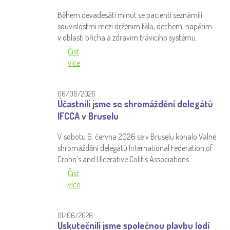
Během devadesáti minut se pacienti seznámili
souvislostmi mezi držením těla, dechem, napětím
v oblasti břicha a zdravím trávicího systému.
Číst
více
06/06/2026
Účastnili jsme se shromáždění delegátů
IFCCA v Bruselu
V sobotu 6. června 2026 se v Bruselu konalo Valné
shromáždění delegátů International Federation of
Crohn’s and Ulcerative Colitis Associations.
Číst
více
01/06/2026
Uskutečnili jsme společnou plavbu lodí