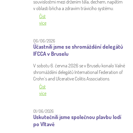
souvislostmi mezi držením těla, dechem, napětím
v oblasti břicha a zdravím trávicího systému.
Číst
více
06/06/2026
Účastnili jsme se shromáždění delegátů
IFCCA v Bruselu
V sobotu 6. června 2026 se v Bruselu konalo Valné
shromáždění delegátů International Federation of
Crohn’s and Ulcerative Colitis Associations.
Číst
více
01/06/2026
Uskutečnili jsme společnou plavbu lodí
po Vltavě