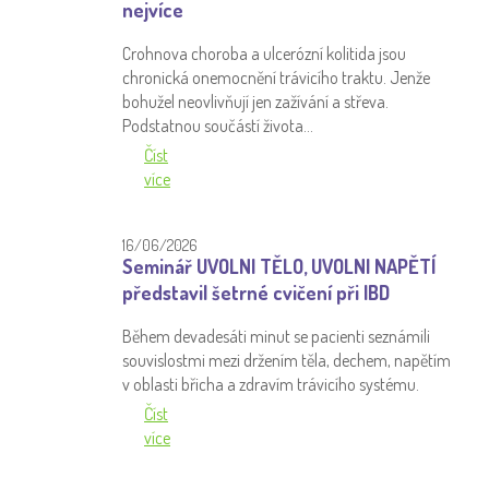
nejvíce
Crohnova choroba a ulcerózní kolitida jsou
chronická onemocnění trávicího traktu. Jenže
bohužel neovlivňují jen zažívání a střeva.
Podstatnou součástí života…
Číst
více
16/06/2026
Seminář UVOLNI TĚLO, UVOLNI NAPĚTÍ
představil šetrné cvičení při IBD
Během devadesáti minut se pacienti seznámili
souvislostmi mezi držením těla, dechem, napětím
v oblasti břicha a zdravím trávicího systému.
Číst
více