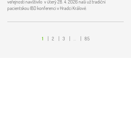
veřejnosti navštívilo v úterý 28. 4. 2026 naši už tradiční
pacientskou IBD konferenci v Hradci Králové.
1
2
3
…
85
OSLAVILI JSME SVĚTOVÝ DEN IBD,
A TO AUTORSKÝM ČTENÍM JAKUBA
STANJURY