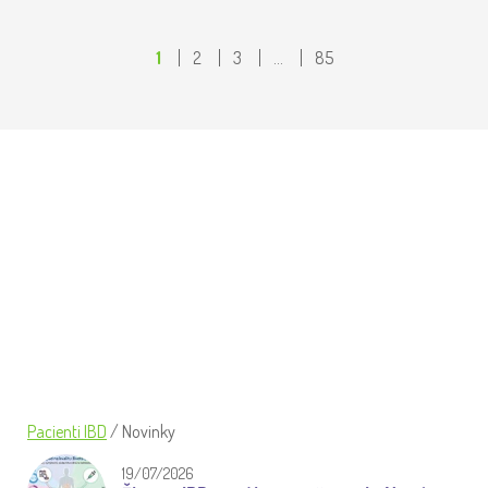
1
2
3
…
85
SEMINÁŘ UVOLNI TĚLO, UVOLNI
NAPĚTÍ PŘEDSTAVIL ŠETRNÉ CVIČENÍ
PŘI IBD
Pacienti IBD
/
Novinky
19/07/2026