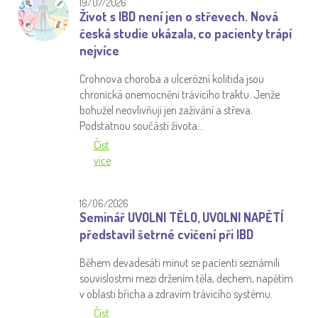
19/07/2026
Život s IBD není jen o střevech. Nová
česká studie ukázala, co pacienty trápí
nejvíce
Crohnova choroba a ulcerózní kolitida jsou
chronická onemocnění trávicího traktu. Jenže
bohužel neovlivňují jen zažívání a střeva.
Podstatnou součástí života…
Číst
více
16/06/2026
Seminář UVOLNI TĚLO, UVOLNI NAPĚTÍ
představil šetrné cvičení při IBD
Během devadesáti minut se pacienti seznámili
souvislostmi mezi držením těla, dechem, napětím
v oblasti břicha a zdravím trávicího systému.
Číst