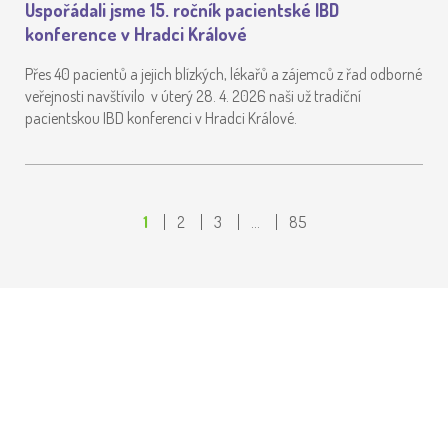
Uspořádali jsme 15. ročník pacientské IBD
konference v Hradci Králové
Přes 40 pacientů a jejich blízkých, lékařů a zájemců z řad odborné
veřejnosti navštívilo v úterý 28. 4. 2026 naši už tradiční
pacientskou IBD konferenci v Hradci Králové.
1
2
3
…
85
PŘEDSTAVILI JSME AKTIVITY
ČESKÉHO SPOLKU NA KONFERENCI