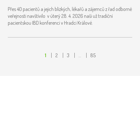
Přes 40 pacientů a jejich blízkých, lékařů a zájemců z řad odborné
veřejnosti navštívilo v úterý 28. 4. 2026 naši už tradiční
pacientskou IBD konferenci v Hradci Králové.
1
2
3
…
85
ODBORNÍCI, POJIŠŤOVNY I PACIENTI
HLEDALI CESTY KE ZLEPŠENÍ PÉČE
O LIDI S IBD