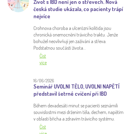
Život s IBD není jen o střevech. Nová
česká studie ukázala, co pacienty trápí
nejvíce
Crohnova choroba a ulcerózní kolitida jsou
chronická onemocnění trávicího traktu. Jenže
bohužel neovlivňují jen zažívání a střeva.
Podstatnou součástí života…
Číst
více
16/06/2026
Seminář UVOLNI TĚLO, UVOLNI NAPĚTÍ
představil šetrné cvičení při IBD
Během devadesáti minut se pacienti seznámili
souvislostmi mezi držením těla, dechem, napětím
v oblasti břicha a zdravím trávicího systému.
Číst
více