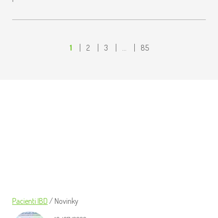
1
2
3
…
85
ÚČASTNILI JSME SE SHROMÁŽDĚNÍ
DELEGÁTŮ IFCCA V BRUSELU
Pacienti IBD
/
Novinky