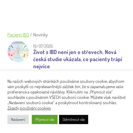
SLOVAK CROHN CLUBU V NITŘE
Pacienti IBD
/
Novinky
19/07/2026
Život s IBD není jen o střevech. Nová
česká studie ukázala, co pacienty trápí
nejvíce
Crohnova choroba a ulcerózní kolitida jsou
Na našich webových stránkách používáme soubory cookie, abychom
chronická onemocnění trávicího traktu. Jenže
vám poskytli co nejrelevantnější zážitek tím, že si zapamatujeme vaše
bohužel neovlivňují jen zažívání a střeva.
preference a opakované návštěvy. Kliknutím na „Přijmout vše“
souhlasíte s používáním VŠECH souborů cookie. Můžete však navštívit
Podstatnou součástí života…
„Nastavení souborů cookie“ a poskytnout kontrolovaný souhlas.
Číst
Zásady používání cookies
více
Nastavení
Přijmout vše
Odmítnout vše
16/06/2026