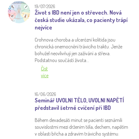
19/07/2026
Život s IBD není jen o střevech. Nová
česká studie ukázala, co pacienty trápí
nejvíce
Crohnova choroba a ulcerózní kolitida jsou
chronická onemocnění trávicího traktu. Jenže
bohužel neovlivňují jen zažívání a střeva.
Podstatnou součástí života…
Číst
více
16/06/2026
Seminář UVOLNI TĚLO, UVOLNI NAPĚTÍ
představil šetrné cvičení při IBD
Během devadesáti minut se pacienti seznámili
souvislostmi mezi držením těla, dechem, napětím
v oblasti břicha a zdravím trávicího systému.