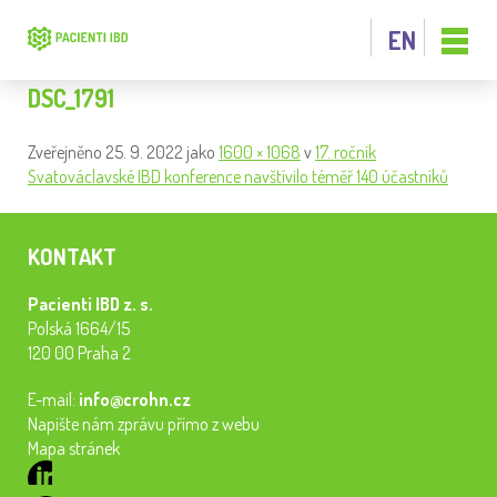
EN
DSC_1791
Zveřejněno
25. 9. 2022
jako
1600 × 1068
v
17. ročník
Svatováclavské IBD konference navštívilo téměř 140 účastníků
KONTAKT
Pacienti IBD z. s.
Polská 1664/15
120 00 Praha 2
E-mail:
info@crohn.cz
Napište nám zprávu přímo z webu
Mapa stránek