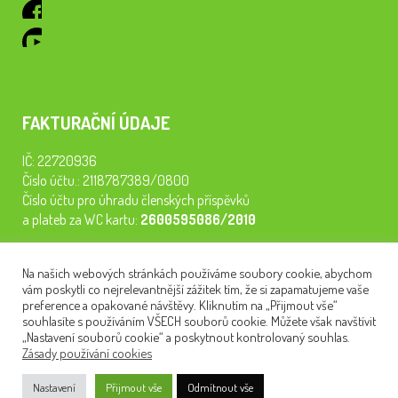
FAKTURAČNÍ ÚDAJE
IČ: 22720936
Číslo účtu.: 2118787389/0800
Číslo účtu pro úhradu členských příspěvků
a plateb za WC kartu:
2600595086/2010
Staňte se členem našeho spolku. Za
200 Kč/rok
získáte vstup na
Na našich webových stránkách používáme soubory cookie, abychom
semináře, konferenci, plavbu na lodi a WC kartu. Z peněz
vám poskytli co nejrelevantnější zážitek tím, že si zapamatujeme vaše
tiskneme odborné publikace pro pacienty.
preference a opakované návštěvy. Kliknutím na „Přijmout vše“
souhlasíte s používáním VŠECH souborů cookie. Můžete však navštívit
„Nastavení souborů cookie“ a poskytnout kontrolovaný souhlas.
Zásady používání cookies
NEWSLETTER
Nastavení
Přijmout vše
Odmítnout vše