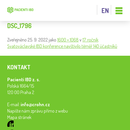
EN
DSC_1796
Zveřejněno
25. 9. 2022
jako
1600 × 1068
v
17. ročník
Svatováclavské IBD konference navštívilo téměř 140 účastníků
KONTAKT
Pacienti IBD z. s.
Polská 1664/15
120 00 Praha 2
E-mail:
info@crohn.cz
Napište nám zprávu přímo z webu
Mapa stránek