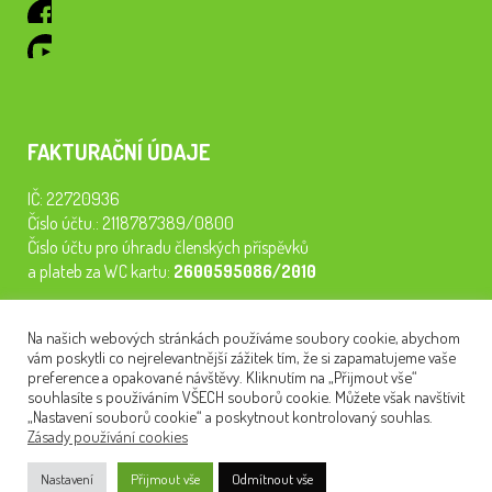
FAKTURAČNÍ ÚDAJE
IČ: 22720936
Číslo účtu.: 2118787389/0800
Číslo účtu pro úhradu členských příspěvků
a plateb za WC kartu:
2600595086/2010
Staňte se členem našeho spolku. Za
200 Kč/rok
získáte vstup na
Na našich webových stránkách používáme soubory cookie, abychom
semináře, konferenci, plavbu na lodi a WC kartu. Z peněz
vám poskytli co nejrelevantnější zážitek tím, že si zapamatujeme vaše
tiskneme odborné publikace pro pacienty.
preference a opakované návštěvy. Kliknutím na „Přijmout vše“
souhlasíte s používáním VŠECH souborů cookie. Můžete však navštívit
„Nastavení souborů cookie“ a poskytnout kontrolovaný souhlas.
Zásady používání cookies
NEWSLETTER
Nastavení
Přijmout vše
Odmítnout vše