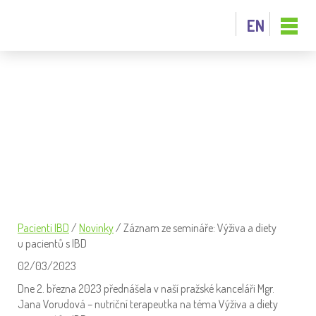
EN
ZÁZNAM ZE SEMINÁŘE: VÝŽIVA
A DIETY U PACIENTŮ S IBD
Pacienti IBD
/
Novinky
/
Záznam ze semináře: Výživa a diety
u pacientů s IBD
02/03/2023
Dne 2. března 2023 přednášela v naší pražské kanceláři Mgr.
Jana Vorudová – nutriční terapeutka na téma Výživa a diety