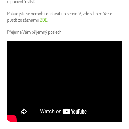
u pacientů s IBD.
Pokud jste se nemohli dostavit na seminář, zde si ho můžete
pustit ze záznamu
ZDE
.
Přejeme Vám příjemný poslech.