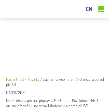
EN
ZÁZNAM Z WEBINÁŘE: TĚHOTENSTVÍ
A POROD PŘI IBD
Pacienti IBD
/
Novinky
/
Záznam z webináře: Těhotenství a porod
při IBD
04/03/2021
Dne 4. března pro nás připravila MUDr. Jana Koželuhová, Ph.D.
on-line přednášku na téma Těhotenství a porod při IBD.