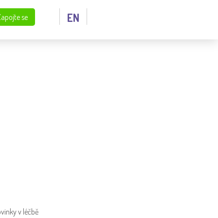
EN
Zapojte se
vinky v léčbě