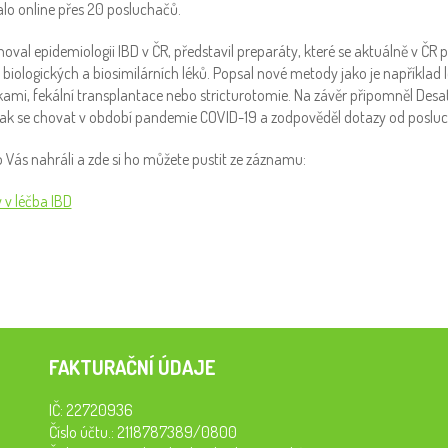
alo online přes 20 posluchačů.
oval epidemiologii IBD v ČR, představil preparáty, které se aktuálně v ČR p
 biologických a biosimilárních léků. Popsal nové metody jako je například l
i, fekální transplantace nebo stricturotomie. Na závěr připomněl Desat
jak se chovat v období pandemie COVID-19 a zodpověděl dotazy od poslu
 Vás nahráli a zde si ho můžete pustit ze záznamu:
 v léčba IBD
FAKTURAČNÍ ÚDAJE
IČ: 22720936
Číslo účtu.: 2118787389/0800