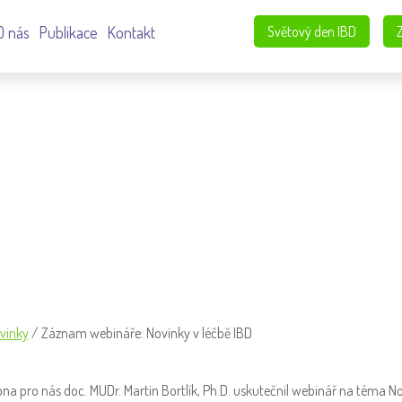
O nás
Publikace
Kontakt
Světový den IBD
 V LÉČBĚ IBD
vinky
/
Záznam webináře: Novinky v léčbě IBD
bna pro nás doc. MUDr. Martin Bortlík, Ph.D. uskutečnil webinář na téma No