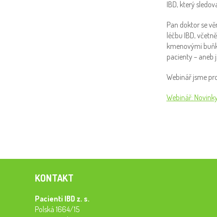
IBD, který sledov
Pan doktor se věn
léčbu IBD, včetně
kmenovými buňkam
pacienty – aneb 
Webinář jsme pro
Webinář: Novinky
KONTAKT
Pacienti IBD z. s.
Polská 1664/15