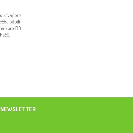
oužívají pro
éčba píštělí
ero pro IBD
chačů.
NEWSLETTER