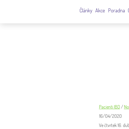
Články
Akce
Poradna
ZÁZNAM WEBINÁŘE: NOVINKY
Pacienti IBD
/
No
16/04/2020
Ve čtvrtek 16. du