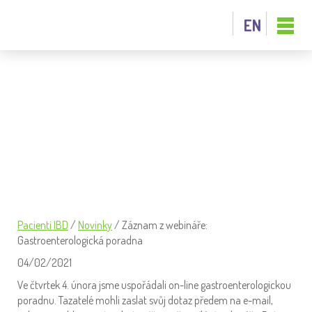
EN
ZÁZNAM Z WEBINÁŘE:
GASTROENTEROLOGICKÁ PORADNA
Pacienti IBD
/
Novinky
/
Záznam z webináře:
Gastroenterologická poradna
04/02/2021
Ve čtvrtek 4. února jsme uspořádali on-line gastroenterologickou
poradnu. Tazatelé mohli zaslat svůj dotaz předem na e-mail,