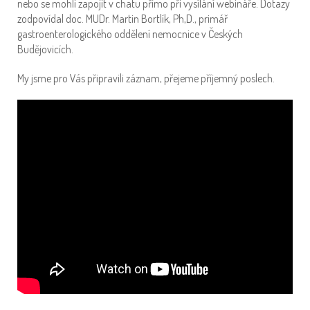
nebo se mohli zapojit v chatu přímo při vysílání webináře. Dotazy
zodpovídal doc. MUDr. Martin Bortlík, Ph,D., primář
gastroenterologického oddělení nemocnice v Českých
Budějovicích.
My jsme pro Vás připravili záznam, přejeme příjemný poslech.