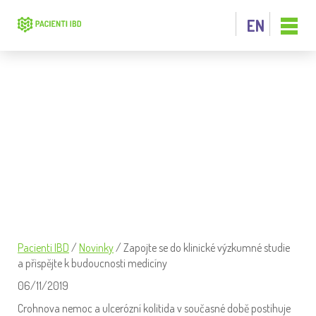
EN
ZAPOJTE SE DO KLINICKÉ VÝZKUMNÉ
STUDIE A PŘISPĚJTE K BUDOUCNOSTI
MEDICÍNY
Pacienti IBD
/
Novinky
/
Zapojte se do klinické výzkumné studie
a přispějte k budoucnosti medicíny
06/11/2019
Crohnova nemoc a ulcerózní kolitida v současné době postihuje