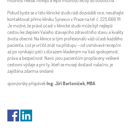
možnost hledat novější a lepší možnosti léčby do budoucna.
Pokud byste se o této klinické studii rádi dozvěděli více, neváhejte
kontaktovat přímo kliniku Synexus v Praze na tel. č. 225 666 111.
Je možné, že právě účast v klinické studii může být nejlepší
cestou ke zlepšení Vašeho stávajícího zdravotního stavu a kvality
života obecně. Na klinice si tým profesionálů váží účasti každého
pacienta, což je určitě znát na přístupu – od usměvavé recepční
až po vynikající péči s důrazem kladeným na Vaši spokojenost,
práva a bezpečnost. Navíc jsou pacientům propláceny veškeré
cestovní výdaje a pro ty, kteří se musejí dostavit nalačno, je
zajištěna zdarma snídaně.
sponzorský příspěvek
Ing. Jiří Bartoníček, MBA