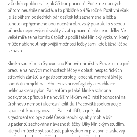
v České republice více jak 55 tisíc pacientů. Počet nemocných
přitom neustále narůstá, a to přibližně o 4 % ročně. Pozitivní však
je, že během posledních pár desítek let zaznamenala léčba
tohoto nepříjemného onemocnění obrovský pokrok. To s sebou
přineslo nejen zvýšení kvality života pacientů, ale i jeho délky. Ve
velké míře se na tomto úspěchu podílí také klinický výzkum, který
může nabídnout nejnovější možnosti léčby tam, kde běžná léčba
selhává.
Klinika společnosti Synexus na Karlově náměstí v Praze mimo jiné
pracuje na nových možnostech léčby v oblasti nespecifických
střevních zánětů a v gastroenterologii obecně, momentálně je
spouštěn projekt na léčbu erozivní ezofagitidy a eradikace
helikobaktera pylori. Pacientům je také klinika schopna
poskytnout přístup k nejnovějším lékům ve 3. fázi hodnocení na
Crohnovu nemoc i ulcerózní kolitidu. Pracoviště spolupracuje
s pacientskou organizací – Pacienti IBD, stejně jako
s gastroenterology z celé České republiky, aby mohla být
u pacientů zachována návaznost léčby. Díky klinickým studiím,
kterých můžete být součástí, pak výzkumní pracovníci získávají