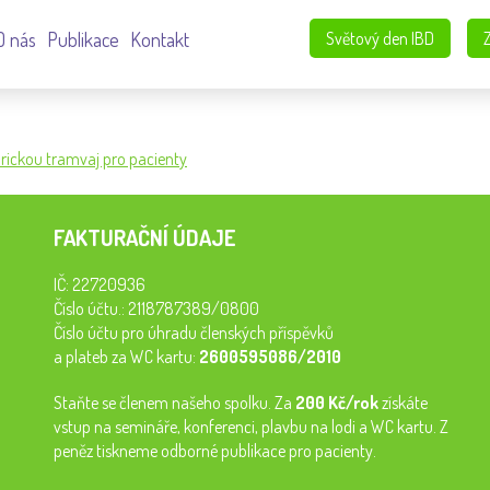
O nás
Publikace
Kontakt
Světový den IBD
orickou tramvaj pro pacienty
FAKTURAČNÍ ÚDAJE
IČ: 22720936
Číslo účtu.: 2118787389/0800
Číslo účtu pro úhradu členských příspěvků
a plateb za WC kartu:
2600595086/2010
Staňte se členem našeho spolku. Za
200 Kč/rok
získáte
vstup na semináře, konferenci, plavbu na lodi a WC kartu. Z
peněz tiskneme odborné publikace pro pacienty.