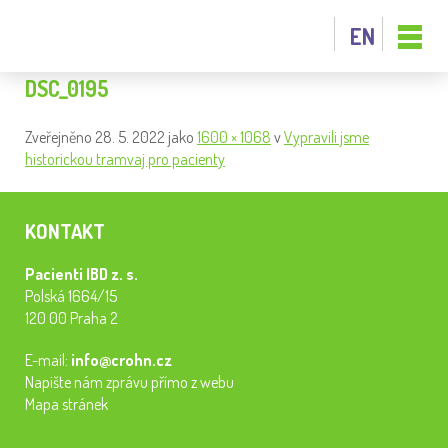
EN
DSC_0195
Zveřejněno
28. 5. 2022
jako
1600 × 1068
v
Vypravili jsme
historickou tramvaj pro pacienty
KONTAKT
Pacienti IBD z. s.
Polská 1664/15
120 00 Praha 2
E-mail:
info@crohn.cz
Napište nám zprávu přímo z webu
Mapa stránek