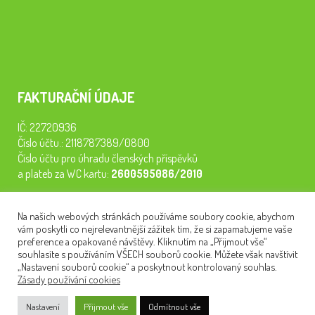
FAKTURAČNÍ ÚDAJE
IČ: 22720936
Číslo účtu.: 2118787389/0800
Číslo účtu pro úhradu členských příspěvků
a plateb za WC kartu:
2600595086/2010
Staňte se členem našeho spolku. Za
200 Kč/rok
získáte vstup na
Na našich webových stránkách používáme soubory cookie, abychom
semináře, konferenci, plavbu na lodi a WC kartu. Z peněz
vám poskytli co nejrelevantnější zážitek tím, že si zapamatujeme vaše
tiskneme odborné publikace pro pacienty.
preference a opakované návštěvy. Kliknutím na „Přijmout vše“
souhlasíte s používáním VŠECH souborů cookie. Můžete však navštívit
„Nastavení souborů cookie“ a poskytnout kontrolovaný souhlas.
Zásady používání cookies
NEWSLETTER
Nastavení
Přijmout vše
Odmítnout vše