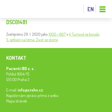
EN
DSC01481
Zveřejněno
29. 1. 2020
jako
1000 × 667
v
V Turnově se konalo
5. setkání na téma: Život se stomií
KONTAKT
Pacienti IBD z. s.
Polská 1664/15
120 00 Praha 2
E-mail:
info@crohn.cz
Napište nám zprávu přímo z webu
Mapa stránek