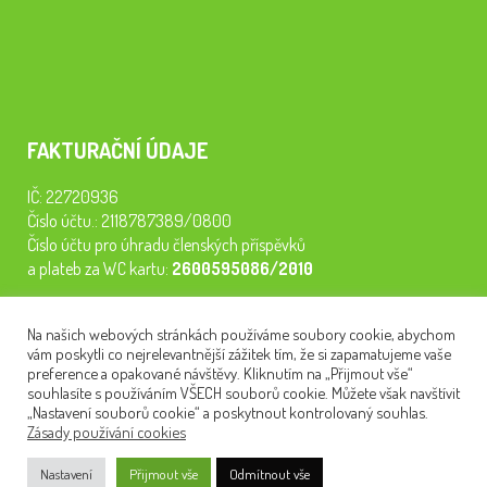
FAKTURAČNÍ ÚDAJE
IČ: 22720936
Číslo účtu.: 2118787389/0800
Číslo účtu pro úhradu členských příspěvků
a plateb za WC kartu:
2600595086/2010
Staňte se členem našeho spolku. Za
200 Kč/rok
získáte vstup na
Na našich webových stránkách používáme soubory cookie, abychom
semináře, konferenci, plavbu na lodi a WC kartu. Z peněz
vám poskytli co nejrelevantnější zážitek tím, že si zapamatujeme vaše
tiskneme odborné publikace pro pacienty.
preference a opakované návštěvy. Kliknutím na „Přijmout vše“
souhlasíte s používáním VŠECH souborů cookie. Můžete však navštívit
„Nastavení souborů cookie“ a poskytnout kontrolovaný souhlas.
Zásady používání cookies
NEWSLETTER
Nastavení
Přijmout vše
Odmítnout vše