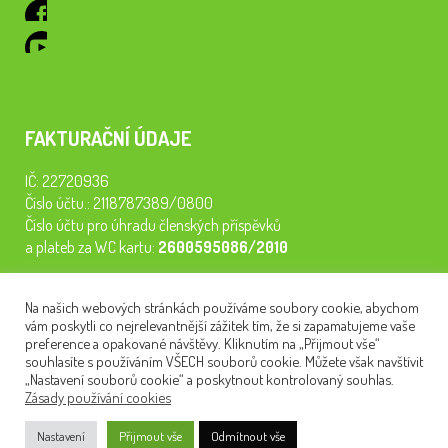
FAKTURAČNÍ ÚDAJE
IČ: 22720936
Číslo účtu.: 2118787389/0800
Číslo účtu pro úhradu členských příspěvků
a plateb za WC kartu:
2600595086/2010
Staňte se členem našeho spolku. Za
200 Kč/rok
získáte vstup na
Na našich webových stránkách používáme soubory cookie, abychom
semináře, konferenci, plavbu na lodi a WC kartu. Z peněz
vám poskytli co nejrelevantnější zážitek tím, že si zapamatujeme vaše
tiskneme odborné publikace pro pacienty.
preference a opakované návštěvy. Kliknutím na „Přijmout vše“
souhlasíte s používáním VŠECH souborů cookie. Můžete však navštívit
„Nastavení souborů cookie“ a poskytnout kontrolovaný souhlas.
Zásady používání cookies
NEWSLETTER
Nastavení
Přijmout vše
Odmítnout vše