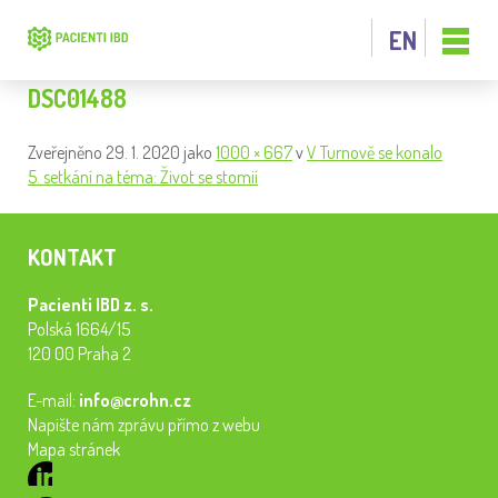
EN
DSC01488
Zveřejněno
29. 1. 2020
jako
1000 × 667
v
V Turnově se konalo
5. setkání na téma: Život se stomií
KONTAKT
Pacienti IBD z. s.
Polská 1664/15
120 00 Praha 2
E-mail:
info@crohn.cz
Napište nám zprávu přímo z webu
Mapa stránek