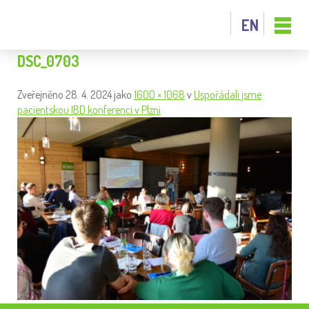
EN
DSC_0703
Zveřejněno
28. 4. 2024
jako
1600 × 1068
v
Uspořádali jsme
pacientskou IBD konferenci v Plzni