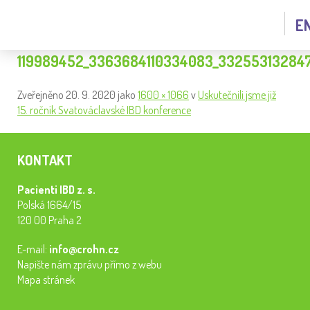
E
119989452_3363684110334083_33255313284
Zveřejněno
20. 9. 2020
jako
1600 × 1066
v
Uskutečnili jsme již
15. ročník Svatováclavské IBD konference
KONTAKT
Pacienti IBD z. s.
Polská 1664/15
120 00 Praha 2
E-mail:
info@crohn.cz
Napište nám zprávu přímo z webu
Mapa stránek