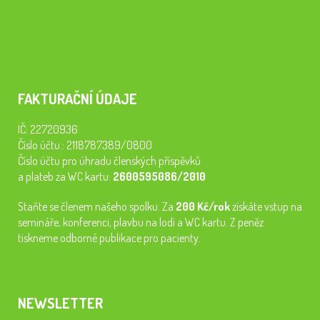
FAKTURAČNÍ ÚDAJE
IČ: 22720936
Číslo účtu.: 2118787389/0800
Číslo účtu pro úhradu členských příspěvků
a plateb za WC kartu:
2600595086/2010
Staňte se členem našeho spolku. Za
200 Kč/rok
získáte vstup na
semináře, konferenci, plavbu na lodi a WC kartu. Z peněz
tiskneme odborné publikace pro pacienty.
NEWSLETTER