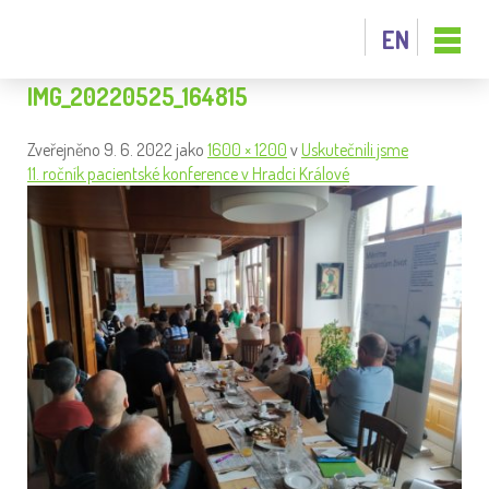
EN
IMG_20220525_164815
Zveřejněno
9. 6. 2022
jako
1600 × 1200
v
Uskutečnili jsme
11. ročník pacientské konference v Hradci Králové