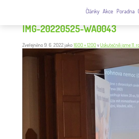
Články
Akce
Poradna
IMG-20220525-WA0043
Zveřejněno
9. 6. 2022
jako
1600 × 1200
v
Uskutečnili jsme 11.