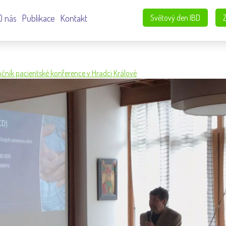
O nás
Publikace
Kontakt
Světový den IBD
 ročník pacientské konference v Hradci Králové