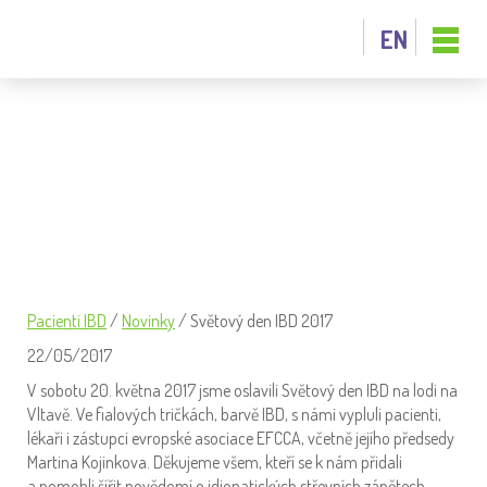
EN
SVĚTOVÝ DEN IBD 2017
Pacienti IBD
/
Novinky
/
Světový den IBD 2017
22/05/2017
V sobotu 20. května 2017 jsme oslavili Světový den IBD na lodi na
Vltavě. Ve fialových tričkách, barvě IBD, s námi vypluli pacienti,
lékaři i zástupci evropské asociace EFCCA, včetně jejího předsedy
Martina Kojinkova. Děkujeme všem, kteří se k nám přidali
a pomohli šířit povědomí o idiopatických střevních zánětech.