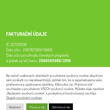
FAKTURAČNÍ ÚDAJE
IČ: 22720936
Číslo účtu.: 2118787389/0800
Číslo účtu pro úhradu členských příspěvků
a plateb za WC kartu:
2600595086/2010
Staňte se členem našeho spolku. Za
200 Kč/rok
získáte vstup na
Na našich webových stránkách používáme soubory cookie, abychom
semináře, konferenci, plavbu na lodi a WC kartu. Z peněz
vám poskytli co nejrelevantnější zážitek tím, že si zapamatujeme vaše
tiskneme odborné publikace pro pacienty.
preference a opakované návštěvy. Kliknutím na „Přijmout vše“
souhlasíte s používáním VŠECH souborů cookie. Můžete však navštívit
„Nastavení souborů cookie“ a poskytnout kontrolovaný souhlas.
Zásady používání cookies
NEWSLETTER
Nastavení
Přijmout vše
Odmítnout vše