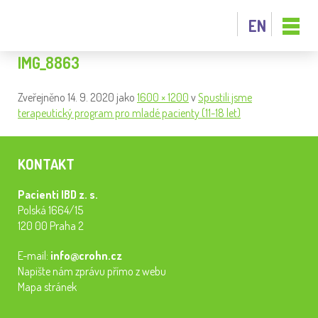
EN
IMG_8863
Zveřejněno
14. 9. 2020
jako
1600 × 1200
v
Spustili jsme
terapeutický program pro mladé pacienty (11-18 let)
KONTAKT
Pacienti IBD z. s.
Polská 1664/15
120 00 Praha 2
E-mail:
info@crohn.cz
Napište nám zprávu přímo z webu
Mapa stránek