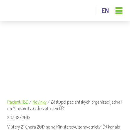
EN
ZÁSTUPCI PACIENTSKÝCH
ORGANIZACÍ JEDNALI NA
MINISTERSTVU ZDRAVOTNICTVÍ ČR
Pacienti IBD
/
Novinky
/
Zástupci pacientských organizací jednali
na Ministerstvu zdravotnictví ČR
20/02/2017
V úterý 21.února 2017 se na Ministerstvu zdravotnictví ČR konalo