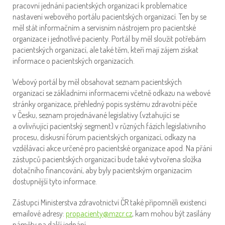
pracovní jednání pacientských organizací k problematice
nastavení webového portálu pacientských organizací. Ten by se
měl stát informačním a servisním nástrojem pro pacientské
organizace i jednotlivé pacienty. Portál by měl sloužit potřebám
pacientských organizací, ale také těm, kteří mají zájem získat
informace o pacientských organizacích.
Webový portál by měl obsahovat seznam pacientských
organizací se základními informacemi včetně odkazu na webové
stránky organizace, přehledný popis systému zdravotní péče
v Česku, seznam projednávané legislativy (vztahující se
a ovlivňující pacientský segment) v různých fázích legislativního
procesu, diskusní fórum pacientských organizací, odkazy na
vzdělávací akce určené pro pacientské organizace apod. Na přání
zástupců pacientských organizací bude také vytvořena složka
dotačního financování, aby byly pacientským organizacím
dostupnější tyto informace.
Zástupci Ministerstva zdravotnictví ČR také připomněli existenci
emailové adresy:
propacienty@mzcr.cz
, kam mohou být zasílány
náměty na další jednání.