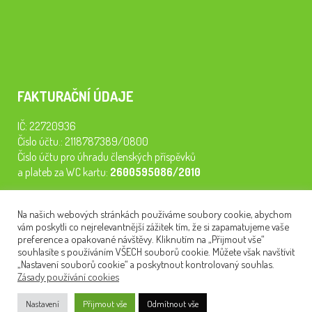
FAKTURAČNÍ ÚDAJE
IČ: 22720936
Číslo účtu.: 2118787389/0800
Číslo účtu pro úhradu členských příspěvků
a plateb za WC kartu:
2600595086/2010
Staňte se členem našeho spolku. Za
200 Kč/rok
získáte vstup na
Na našich webových stránkách používáme soubory cookie, abychom
semináře, konferenci, plavbu na lodi a WC kartu. Z peněz
vám poskytli co nejrelevantnější zážitek tím, že si zapamatujeme vaše
tiskneme odborné publikace pro pacienty.
preference a opakované návštěvy. Kliknutím na „Přijmout vše“
souhlasíte s používáním VŠECH souborů cookie. Můžete však navštívit
„Nastavení souborů cookie“ a poskytnout kontrolovaný souhlas.
Zásady používání cookies
NEWSLETTER
Nastavení
Přijmout vše
Odmítnout vše