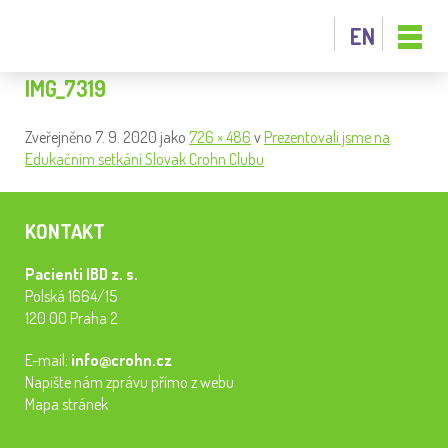
EN
IMG_7319
Zveřejněno
7. 9. 2020
jako
726 × 486
v
Prezentovali jsme na
Edukačním setkání Slovak Crohn Clubu
KONTAKT
Pacienti IBD z. s.
Polská 1664/15
120 00 Praha 2
E-mail:
info@crohn.cz
Napište nám zprávu přímo z webu
Mapa stránek