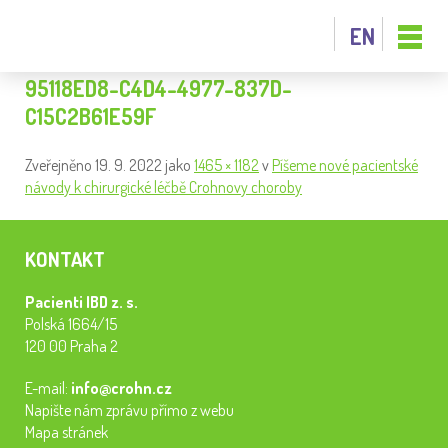
EN
95118ED8-C4D4-4977-837D-
C15C2B61E59F
Zveřejněno
19. 9. 2022
jako
1465 × 1182
v
Píšeme nové pacientské
návody k chirurgické léčbě Crohnovy choroby
KONTAKT
Pacienti IBD z. s.
Polská 1664/15
120 00 Praha 2
E-mail:
info@crohn.cz
Napište nám zprávu přímo z webu
Mapa stránek