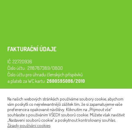
FAKTURAČNÍ ÚDAJE
IČ: 22720936
Číslo účtu.: 2118787389/0800
Číslo účtu pro úhradu členských příspěvků
a plateb za WC kartu:
2600595086/2010
Staňte se členem našeho spolku. Za
200 Kč/rok
získáte vstup na
Na našich webových stránkách používáme soubory cookie, abychom
semináře, konferenci, plavbu na lodi a WC kartu. Z peněz
vám poskytli co nejrelevantnější zážitek tím, že si zapamatujeme vaše
tiskneme odborné publikace pro pacienty.
preference a opakované návštěvy. Kliknutím na „Přijmout vše“
souhlasíte s používáním VŠECH souborů cookie. Můžete však navštívit
„Nastavení souborů cookie“ a poskytnout kontrolovaný souhlas.
Zásady používání cookies