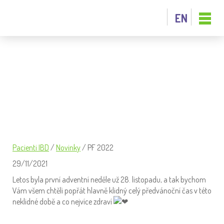
EN
PF 2022
Pacienti IBD
/
Novinky
/
PF 2022
29/11/2021
Letos byla první adventní neděle už 28. listopadu, a tak bychom
Vám všem chtěli popřát hlavně klidný celý předvánoční čas v této
neklidné době a co nejvíce zdraví