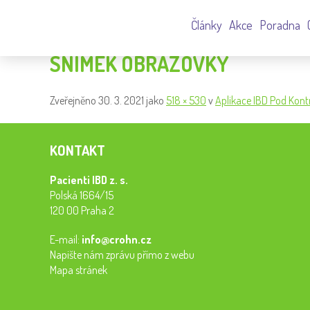
Články
Akce
Poradna
SNÍMEK OBRAZOVKY
Zveřejněno
30. 3. 2021
jako
518 × 530
v
Aplikace IBD Pod Kont
KONTAKT
Pacienti IBD z. s.
Polská 1664/15
120 00 Praha 2
E-mail:
info@crohn.cz
Napište nám zprávu přímo z webu
Mapa stránek