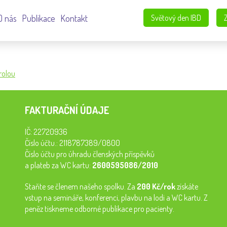
O nás
Publikace
Kontakt
Světový den IBD
rolou
FAKTURAČNÍ ÚDAJE
IČ: 22720936
Číslo účtu.: 2118787389/0800
Číslo účtu pro úhradu členských příspěvků
a plateb za WC kartu:
2600595086/2010
Staňte se členem našeho spolku. Za
200 Kč/rok
získáte
vstup na semináře, konferenci, plavbu na lodi a WC kartu. Z
peněz tiskneme odborné publikace pro pacienty.