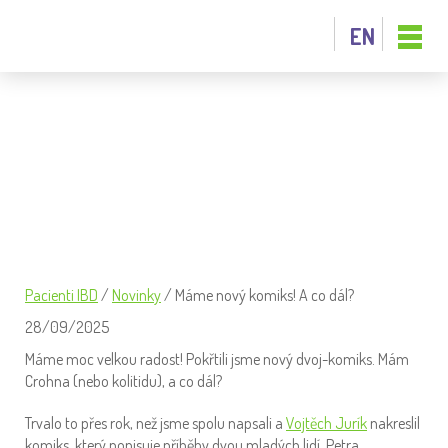
EN
MÁME NOVÝ KOMIKS! A CO DÁL?
Pacienti IBD
/
Novinky
/
Máme nový komiks! A co dál?
28/09/2025
Máme moc velkou radost! Pokřtili jsme nový dvoj-komiks. Mám
Crohna (nebo kolitidu), a co dál?
Trvalo to přes rok, než jsme spolu napsali a
Vojtěch Jurík
nakreslil
komiks, který popisuje příběhy dvou mladých lidí. Petra