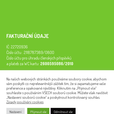
FAKTURAČNÍ ÚDAJE
IČ: 22720936
Číslo účtu.: 2118787389/0800
Číslo účtu pro úhradu členských příspěvků
a plateb za WC kartu:
2600595086/2010
Staňte se členem našeho spolku. Za
200 Kč/rok
získáte vstup na
Na našich webových stránkách používáme soubory cookie, abychom
semináře, konferenci, plavbu na lodi a WC kartu. Z peněz
vám poskytli co nejrelevantnější zážitek tím, že si zapamatujeme vaše
tiskneme odborné publikace pro pacienty.
preference a opakované návštěvy. Kliknutím na „Přijmout vše“
souhlasíte s používáním VŠECH souborů cookie. Můžete však navštívit
„Nastavení souborů cookie“ a poskytnout kontrolovaný souhlas.
Zásady používání cookies
NEWSLETTER
Nastavení
Přijmout vše
Odmítnout vše