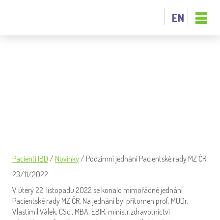
EN
PODZIMNÍ JEDNÁNÍ PACIENTSKÉ RADY
MZ ČR
Pacienti IBD
/
Novinky
/
Podzimní jednání Pacientské rady MZ ČR
23/11/2022
V úterý 22. listopadu 2022 se konalo mimořádné jednání
Pacientské rady MZ ČR. Na jednání byl přítomen prof. MUDr.
Vlastimil Válek, CSc., MBA, EBIR, ministr zdravotnictví