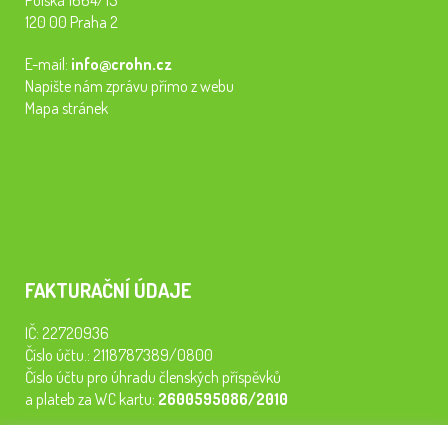
Polská 1664/15
120 00 Praha 2
E-mail:
info@crohn.cz
Napište nám zprávu přímo z webu
Mapa stránek
FAKTURAČNÍ ÚDAJE
IČ: 22720936
Číslo účtu.: 2118787389/0800
Číslo účtu pro úhradu členských příspěvků
a plateb za WC kartu:
2600595086/2010
Staňte se členem našeho spolku. Za
200 Kč/rok
získáte vstup na