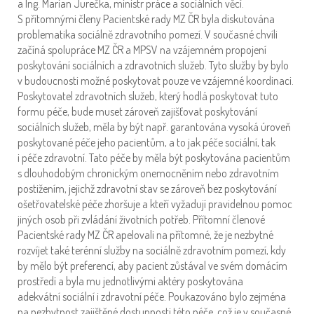
a Ing. Marian Jurečka, ministr práce a sociálních věcí.
S přítomnými členy Pacientské rady MZ ČR byla diskutována
problematika sociálně zdravotního pomezí. V současné chvíli
začíná spolupráce MZ ČR a MPSV na vzájemném propojení
poskytování sociálních a zdravotních služeb. Tyto služby by bylo
v budoucnosti možné poskytovat pouze ve vzájemné koordinaci.
Poskytovatel zdravotních služeb, který hodlá poskytovat tuto
formu péče, bude muset zároveň zajišťovat poskytování
sociálních služeb, měla by být např. garantována vysoká úroveň
poskytované péče jeho pacientům, a to jak péče sociální, tak
i péče zdravotní. Tato péče by měla být poskytována pacientům
s dlouhodobým chronickým onemocněním nebo zdravotním
postižením, jejichž zdravotní stav se zároveň bez poskytování
ošetřovatelské péče zhoršuje a kteří vyžadují pravidelnou pomoc
jiných osob při zvládání životních potřeb. Přítomní členové
Pacientské rady MZ ČR apelovali na přítomné, že je nezbytné
rozvíjet také terénní služby na sociálně zdravotním pomezí, kdy
by mělo být preferencí, aby pacient zůstával ve svém domácím
prostředí a byla mu jednotlivými aktéry poskytována
adekvátní sociální i zdravotní péče. Poukazováno bylo zejména
na nezbytnost zajištěné dostupnosti této péče, což je v současné