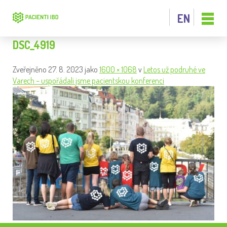
EN
DSC_4919
Zveřejněno
27. 8. 2023
jako
1600 × 1068
v
Letos už podruhé ve
Varech – uspořádali jsme pacientskou konferenci