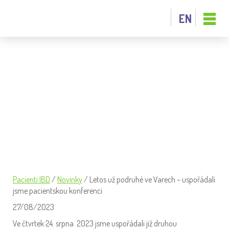
EN
LETOS UŽ PODRUHÉ VE VARECH –
USPOŘÁDALI JSME PACIENTSKOU
KONFERENCI
Pacienti IBD
/
Novinky
/
Letos už podruhé ve Varech – uspořádali
jsme pacientskou konferenci
27/08/2023
Ve čtvrtek 24. srpna 2023 jsme uspořádali již druhou