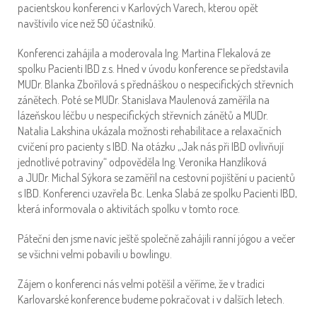
pacientskou konferenci v Karlových Varech, kterou opět
navštívilo více než 50 účastníků.
Konferenci zahájila a moderovala Ing. Martina Flekalová ze
spolku Pacienti IBD z.s. Hned v úvodu konference se představila
MUDr. Blanka Zbořilová s přednáškou o nespecifických střevních
zánětech. Poté se MUDr. Stanislava Maulenová zaměřila na
lázeňskou léčbu u nespecifických střevních zánětů a MUDr.
Natalia Lakshina ukázala možnosti rehabilitace a relaxačních
cvičení pro pacienty s IBD. Na otázku „Jak nás při IBD ovlivňují
jednotlivé potraviny“ odpověděla Ing. Veronika Hanzlíková
a JUDr. Michal Sýkora se zaměřil na cestovní pojištění u pacientů
s IBD. Konferenci uzavřela Bc. Lenka Slabá ze spolku Pacienti IBD,
která informovala o aktivitách spolku v tomto roce.
Páteční den jsme navíc ještě společně zahájili ranní jógou a večer
se všichni velmi pobavili u bowlingu.
Zájem o konferenci nás velmi potěšil a věříme, že v tradici
Karlovarské konference budeme pokračovat i v dalších letech.