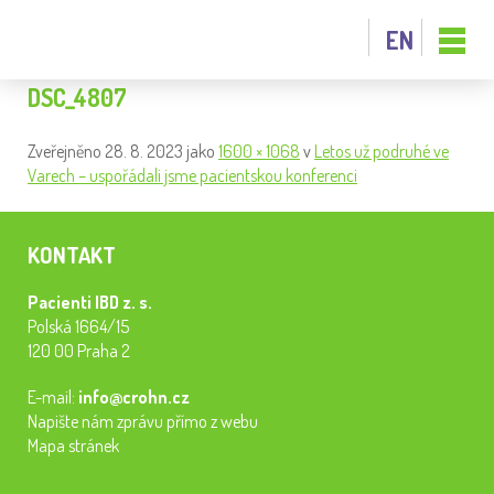
EN
DSC_4807
Zveřejněno
28. 8. 2023
jako
1600 × 1068
v
Letos už podruhé ve
Varech – uspořádali jsme pacientskou konferenci
KONTAKT
Pacienti IBD z. s.
Polská 1664/15
120 00 Praha 2
E-mail:
info@crohn.cz
Napište nám zprávu přímo z webu
Mapa stránek