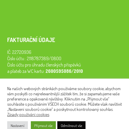
FAKTURAČNÍ ÚDAJE
IČ: 22720936
Číslo účtu.: 2118787389/0800
Číslo účtu pro úhradu členských příspěvků
a plateb za WC kartu:
2600595086/2010
Staňte se členem našeho spolku. Za
200 Kč/rok
získáte vstup na
Na našich webových stránkách používáme soubory cookie, abychom
semináře, konferenci, plavbu na lodi a WC kartu. Z peněz
vám poskytli co nejrelevantnější zážitek tím, že si zapamatujeme vaše
tiskneme odborné publikace pro pacienty.
preference a opakované návštěvy. Kliknutím na „Přijmout vše“
souhlasíte s používáním VŠECH souborů cookie. Můžete však navštívit
„Nastavení souborů cookie“ a poskytnout kontrolovaný souhlas.
Zásady používání cookies
NEWSLETTER
Nastavení
Přijmout vše
Odmítnout vše