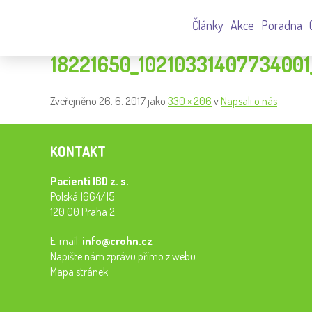
Články
Akce
Poradna
18221650_1021033140773400
Zveřejněno
26. 6. 2017
jako
330 × 206
v
Napsali o nás
KONTAKT
Pacienti IBD z. s.
Polská 1664/15
120 00 Praha 2
E-mail:
info@crohn.cz
Napište nám zprávu přímo z webu
Mapa stránek