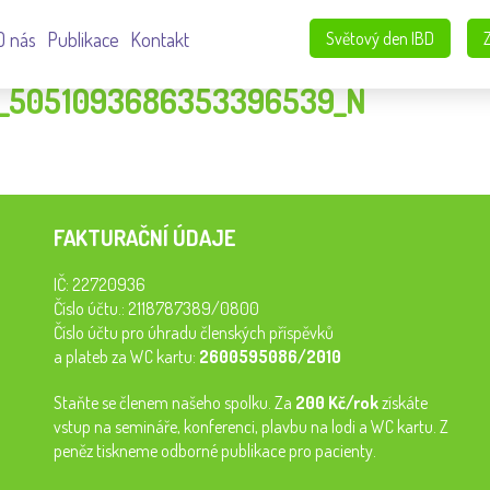
O nás
Publikace
Kontakt
Světový den IBD
1_5051093686353396539_N
FAKTURAČNÍ ÚDAJE
IČ: 22720936
Číslo účtu.: 2118787389/0800
Číslo účtu pro úhradu členských příspěvků
a plateb za WC kartu:
2600595086/2010
Staňte se členem našeho spolku. Za
200 Kč/rok
získáte
vstup na semináře, konferenci, plavbu na lodi a WC kartu. Z
peněz tiskneme odborné publikace pro pacienty.