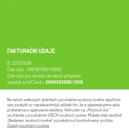
FAKTURAČNÍ ÚDAJE
IČ: 22720936
Číslo účtu.: 2118787389/0800
Číslo účtu pro úhradu členských příspěvků
a plateb za WC kartu:
2600595086/2010
Staňte se členem našeho spolku. Za
200 Kč/rok
získáte vstup na
Na našich webových stránkách používáme soubory cookie, abychom
semináře, konferenci, plavbu na lodi a WC kartu. Z peněz
vám poskytli co nejrelevantnější zážitek tím, že si zapamatujeme vaše
tiskneme odborné publikace pro pacienty.
preference a opakované návštěvy. Kliknutím na „Přijmout vše“
souhlasíte s používáním VŠECH souborů cookie. Můžete však navštívit
„Nastavení souborů cookie“ a poskytnout kontrolovaný souhlas.
Zásady používání cookies