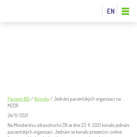
EN
JEDNÁNÍ PACIENTSKÝCH ORGANIZACÍ
NA MZČR
Pacienti IBD
/
Novinky
/
Jednání pacientských organizací na
MZČR
24/11/2021
Na Ministerstvu zdravotnictví ČR se dne 23. 11. 2021 konalo jednání
pacientských organizací. Jednání se konalo prezenční i online