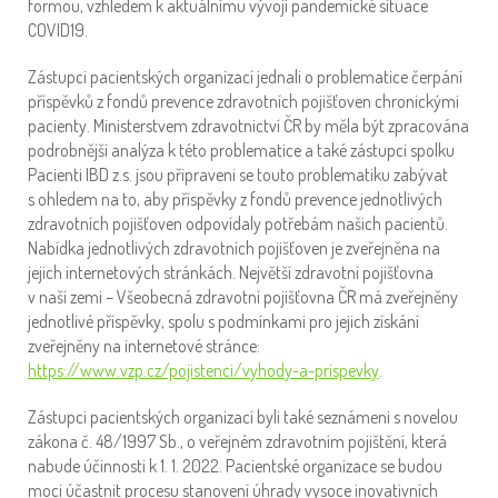
formou, vzhledem k aktuálnímu vývoji pandemické situace
COVID19.
Zástupci pacientských organizací jednali o problematice čerpání
příspěvků z fondů prevence zdravotních pojišťoven chronickými
pacienty. Ministerstvem zdravotnictví ČR by měla být zpracována
podrobnější analýza k této problematice a také zástupci spolku
Pacienti IBD z.s. jsou připraveni se touto problematiku zabývat
s ohledem na to, aby příspěvky z fondů prevence jednotlivých
zdravotních pojišťoven odpovídaly potřebám našich pacientů.
Nabídka jednotlivých zdravotních pojišťoven je zveřejněna na
jejich internetových stránkách. Největší zdravotní pojišťovna
v naší zemi – Všeobecná zdravotní pojišťovna ČR má zveřejněny
jednotlivé příspěvky, spolu s podmínkami pro jejich získání
zveřejněny na internetové stránce:
https://www.vzp.cz/pojistenci/vyhody-a-prispevky
.
Zástupci pacientských organizací byli také seznámeni s novelou
zákona č. 48/1997 Sb., o veřejném zdravotním pojištění, která
nabude účinnosti k 1. 1. 2022. Pacientské organizace se budou
moci účastnit procesu stanovení úhrady vysoce inovativních