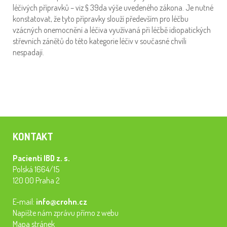
léčivých přípravků – viz § 39da výše uvedeného zákona. Je nutné
konstatovat, že tyto přípravky slouží především pro léčbu
vzácných onemocnění a léčiva využívaná při léčbě idiopatických
střevních zánětů do této kategorie léčiv v současné chvíli
nespadají.
KONTAKT
Pacienti IBD z. s.
Polská 1664/15
120 00 Praha 2
E-mail:
info@crohn.cz
Napište nám zprávu přímo z webu
Mapa stránek