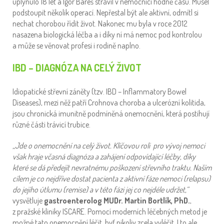
uplynulo 18 let a Igor Bareš strávil v nemocnici hodně času. Musel
podstoupit několik operací. Nepřestal být ale aktivní, odmítl si
nechat chorobou řídit život. Nakonec mu byla v roce 2012
nasazena biologická léčba a i díky ní má nemoc pod kontrolou
a může se věnovat profesi i rodině naplno.
IBD – DIAGNÓZA NA CELÝ ŽIVOT
Idiopatické střevní záněty (tzv. IBD – Inflammatory Bowel
Diseases), mezi něž patří Crohnova choroba a ulcerózní kolitida,
jsou chronická imunitně podmíněná onemocnění, která postihují
různé části trávicí trubice.
„
Jde o onemocnění na celý život. Klíčovou roli pro vývoj nemoci
však hraje včasná diagnóza a zahájení odpovídající léčby, díky
které se dá předejít nevratnému poškození střevního traktu.
Naším
cílem je co nejdříve dostat pacienta z aktivní fáze nemoci (relapsu)
do jejího útlumu (remise) a v této fázi jej co nejdéle udržet,“
vysvětluje
gastroenterolog MUDr. Martin Bortlík, PhD.
,
z pražské kliniky ISCARE. Pomocí moderních léčebných metod je
možné tato onemocnění léčit, byť nikoliv zcela vyléčit. I to ale