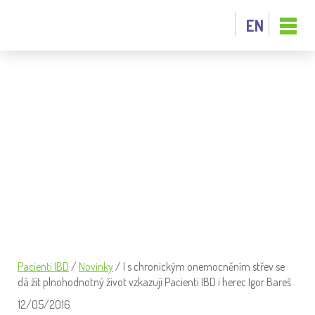
EN
I S CHRONICKÝM ONEMOCNĚNÍM
STŘEV SE DÁ ŽÍT PLNOHODNOTNÝ
ŽIVOT VZKAZUJÍ PACIENTI IBD
I HEREC IGOR BAREŠ
Pacienti IBD
/
Novinky
/
I s chronickým onemocněním střev se
dá žít plnohodnotný život vzkazují Pacienti IBD i herec Igor Bareš
12/05/2016