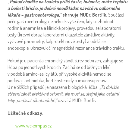
„
Pokud chodíte na toaletu příliš často, hubnete, máte teplotu
a bolesti břicha, je dobré neodkládat návštěvu odborného
lékaře – gastroenterologa,“
shrnuje MUDr. Bortlík.
Součástí
péče gastroenterologa je několik vyšetření, kdy se zhodnotí
rodinná anamnéza a klinické projevy, provedou se laboratorní
testy (krevní obraz, laboratorní ukazatele zánětlivé aktivity,
výživové parametry, kalprotektinové testy) a udělá se
endoskopie, ultrazvuk či magnetická rezonance trávicího traktu.
Pokud je u pacienta chronický zánět střev potvrzen, zahajuje se
léčba po jednotlivých krocích. Začíná se od běžných léků
v podobě amino-salicylátů, při vysoké aktivitě nemoci se
podávají antibiotika, kortikosteroidy a imunosupresiva.
U nejtěžších případů je nasazena biologická léčba.
„Ta dokáže
střevní zánět efektivně utlumit, ale musí se, stejně jako ostatní
léky, podávat dlouhodobě,“
uzavírá MUDr. Bortlík.
Užitečné odkazy:
www.wckompas.cz