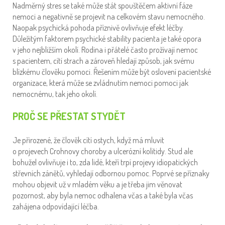
Nadměrný stres se také může stát spouštěčem aktivní fáze
nemoci a negativně se projevit na celkovém stavu nemocného.
Naopak psychická pohoda příznivě ovlivňuje efekt léčby.
Důležitým faktorem psychické stability pacienta je také opora
v jeho nejbližším okolí. Rodina i přátelé často prožívají nemoc
s pacientem, cítí strach a zároveň hledají způsob, jak svému
blízkému člověku pomoci. Řešením může být oslovení pacientské
organizace, která může se zvládnutím nemoci pomoci jak
nemocnému, tak jeho okolí.
PROČ SE PŘESTAT STYDĚT
Je přirozené, že člověk cítí ostych, když má mluvit
o projevech Crohnovy choroby a ulcerózní kolitidy. Stud ale
bohužel ovlivňuje i to, zda lidé, kteří trpí projevy idiopatických
střevních zánětů, vyhledají odbornou pomoc. Poprvé se příznaky
mohou objevit už v mladém věku a je třeba jim věnovat
pozornost, aby byla nemoc odhalena včas a také byla včas
zahájena odpovídající léčba.