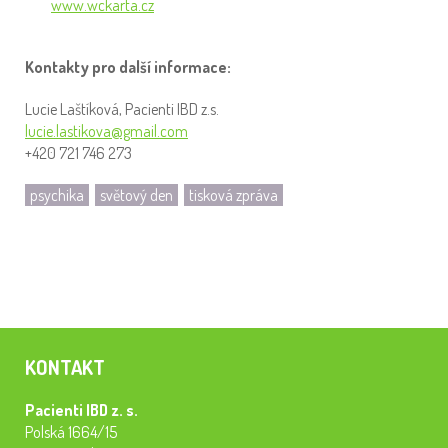
www.wckarta.cz
Kontakty pro další informace:
Lucie Laštíková, Pacienti IBD z.s.
lucie.lastikova@gmail.com
+420 721 746 273
psychika
světový den
tisková zpráva
KONTAKT
Pacienti IBD z. s.
Polská 1664/15