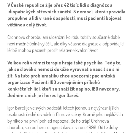
V České republice žije přes 42 tisíc lidí s diagnózou
idiopatických střevních zánětů. S nemocí, která zpravidla
propukne u lidí v rané dospělosti, musí pacienti bojovat
většinou celý život.
Crohnovu chorobu ani ulcerózní kolitidu totiž v současné době
není možné úplně vyléčit, ale díky včasné diagnóze a odpovídající
léčbě mohou pacienti prožít relativně kvalitní život.
Velkou roli v rámci terapie hraje také psychika. Tedy to,
jak se člověk s nemocí dokáže vyrovnat a naučit se s ní
žít. Na tuto problematiku chce upozornit pacientská
organizace Pacienti IBD zveřejněním příběhů
konkrétních lidí, kteří se snaží žít naplno, IBD navzdory.
Jedním z nich je i herec Igor Bareš.
Igor Bareš je ve svých padesáti letech jednou z nejvýraznějších
osobností české divadelní i filmové scény. Kromě jeho nejbližších
by nikdo na první pohled nepoznal, že ho trápí Crohnova
choroba, kterou herci diagnostikovali v roce 1998. Od té doby