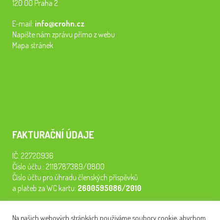
120 00 Praha 2
E-mail:
info@crohn.cz
Napište nám zprávu přímo z webu
Mapa stránek
FAKTURAČNÍ ÚDAJE
IČ: 22720936
Číslo účtu.: 2118787389/0800
Číslo účtu pro úhradu členských příspěvků
a plateb za WC kartu:
2600595086/2010
Staňte se členem našeho spolku. Za
200 Kč/rok
získáte vstup na
Na našich webových stránkách používáme soubory cookie, abychom
semináře, konferenci, plavbu na lodi a WC kartu. Z peněz