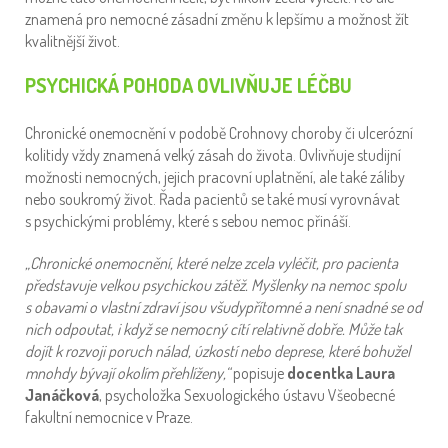
znamená pro nemocné zásadní změnu k lepšímu a možnost žít
kvalitnější život.
PSYCHICKÁ POHODA OVLIVŇUJE LÉČBU
Chronické onemocnění v podobě Crohnovy choroby či ulcerózní
kolitidy vždy znamená velký zásah do života. Ovlivňuje studijní
možnosti nemocných, jejich pracovní uplatnění, ale také záliby
nebo soukromý život. Řada pacientů se také musí vyrovnávat
s psychickými problémy, které s sebou nemoc přináší.
„Chronické onemocnění, které nelze zcela vyléčit, pro pacienta
představuje velkou psychickou zátěž. Myšlenky na nemoc spolu
s obavami o vlastní zdraví jsou všudypřítomné a není snadné se od
nich odpoutat, i když se nemocný cítí relativně dobře. Může tak
dojít k rozvoji poruch nálad, úzkostí nebo deprese, které bohužel
mnohdy bývají okolím přehlíženy,“
popisuje
docentka
Laura
Janáčková
, psycholožka Sexuologického ústavu Všeobecné
fakultní nemocnice v Praze.