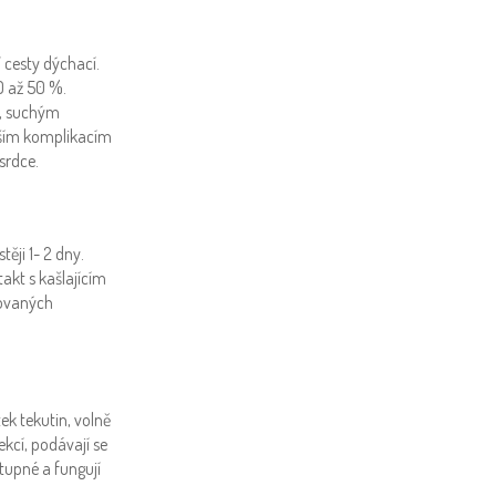
í cesty dýchací.
0 až 50 %.
ů, suchým
jším komplikacím
 srdce.
ěji 1- 2 dny.
akt s kašlajícím
ikovaných
k tekutin, volně
kcí, podávají se
stupné a fungují