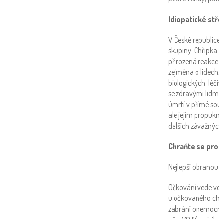
Idiopatické stř
V České republice
skupiny. Chřipka
přirozená reakce 
zejména o lidech,
biologických léči
se zdravými lidmi,
úmrtí v přímé sou
ale jejím propukn
dalších závažnýc
Chraňte se prot
Nejlepší obranou 
Očkování vede v
u očkovaného chř
zabrání onemocněn