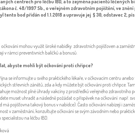
vaných centrech pro léčbu IBD, a to zejména pacientů léčených b
 zákona č. 48/1997 Sb., o veřejném zdravotním pojištění, ve znění
yl tento bod přidán od 1.1.2018 a upravuje jej § 30, odstavec 2, pí
o očkování mohou využít široké nabídky zdravotních pojišťoven a zaměstna
jí v rámci preventivních balíčků a bonusů.
lat, abyste mohli být
očkování proti chřipce?
 října se informujte u svého praktického lékaře, v očkovacím centru aneb
ických střevních zánětů, zda a kdy můžete být očkováni proti chřipce. Tam
tahuje možnost plné úhrady vakcíny z prostředků veřejného zdravotního po
udete muset uhradit a následně požádat o příspěvek na očkování např. sv
d má pojišťovna takový bonus v nabídce). Často očkování nabízejí i zaměs
nost v zaměstnání, konzultujte očkování se svým závodním nebo praktic
 specialistou na léčbu IBD.
čková