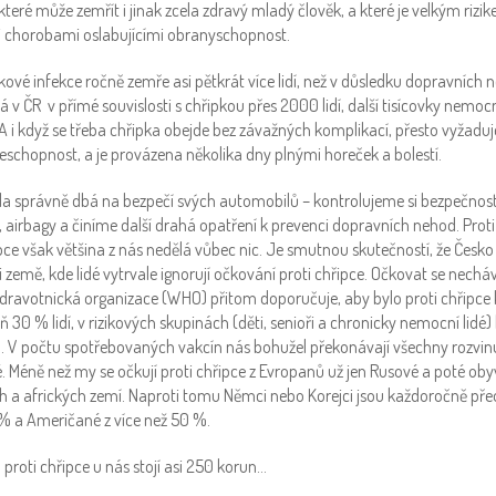
teré může zemřít i jinak zcela zdravý mladý člověk, a které je velkým riz
mi chorobami oslabujícími obranyschopnost.
ové infekce ročně zemře asi pětkrát více lidí, než v důsledku dopravních 
 v ČR v přímé souvislosti s chřipkou přes 2000 lidí, další tisícovky nemo
A i když se třeba chřipka obejde bez závažných komplikací, přesto vyžaduje
neschopnost, a je provázena několika dny plnými horeček a bolestí.
ela správně dbá na bezpečí svých automobilů – kontrolujeme si bezpečnostn
 airbagy a činíme další drahá opatření k prevenci dopravních nehod. Pro
ce však většina z nás nedělá vůbec nic. Je smutnou skutečností, že Česko 
emě, kde lidé vytrvale ignorují očkování proti chřipce. Očkovat se necháv
dravotnická organizace (WHO) přitom doporučuje, aby bylo proti chřipce 
30 % lidí, v rizikových skupinách (děti, senioři a chronicky nemocní lidé)
 V počtu spotřebovaných vakcín nás bohužel překonávají všechny rozvinu
. Méně než my se očkují proti chřipce z Evropanů už jen Rusové a poté oby
h a afrických zemí. Naproti tomu Němci nebo Korejci jsou každoročně pře
% a Američané z více než 50 %.
proti chřipce u nás stojí asi 250 korun…