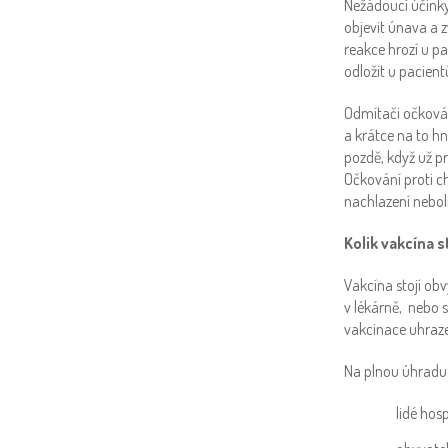
Nežádoucí účinky 
objevit únava a 
reakce hrozí u p
odložit u pacie
Odmítači očkován
a krátce na to h
pozdě, když už pr
Očkování proti c
nachlazení neboli
Kolik vakcína s
Vakcína stojí obv
v lékárně, nebo s
vakcinace uhraze
Na plnou úhradu 
lidé hos