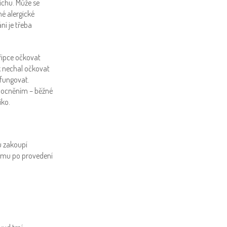
ichu. Může se
é alergické
ní je třeba
řipce očkovat
k nechal očkovat
afungovat.
mocněním – běžné
iko.
u zakoupí
ou mu po provedení