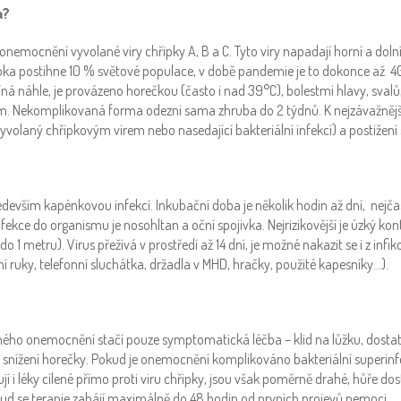
a?
 onemocnění vyvolané viry chřipky A, B a C. Tyto viry napadají horní a doln
ka postihne 10 % světové populace, v době pandemie je to dokonce až 4
á náhle, je provázeno horečkou (často i nad 39°C), bolestmi hlavy, sval
m. Nekomplikovaná forma odezni sama zhruba do 2 týdnů. K nejzávažně
(vyvolaný chřipkovým virem nebo nasedající bakteriální infekcí) a postižení
ředevším kapénkovou infekcí. Inkubační doba je několik hodin až dní, nejčast
ekce do organismu je nosohltan a oční spojivka. Nejrizikovější je úzký kont
1 metru). Virus přežívá v prostředí až 14 dní, je možné nakazit se i z inf
 ruky, telefonní sluchátka, držadla v MHD, hračky, použité kapesníky…).
ho onemocnění stačí pouze symptomatická léčba – klid na lůžku, dostate
 snížení horečky. Pokud je onemocnění komplikováno bakteriální superinfe
tují i léky cílené přímo proti viru chřipky, jsou však poměrně drahé, hůře do
ud se terapie zahájí maximálně do 48 hodin od prvních projevů nemoci.