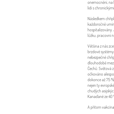
onemocnění, na k
lidi s chronický
Následkem chřipk
každoročně umírá
hospitalizovány. 
lůžku, pracovní 
Většina z nás zc
brzdové systémy,
nebezpečné chřip
dlouhodobě mezi z
Čechů. Světová z
očkováno alespoň 
dokonce až 75 %.
nejen ty evropské
chudých asijskýc
Kanaďané ze 40 
A přitom vakcína 