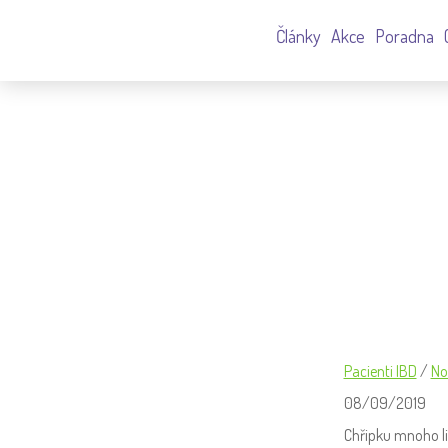
Články
Akce
Poradna
CHŘIPKA A PREVENCE JEJÍH
Pacienti IBD
/
No
08/09/2019
Chřipku mnoho li