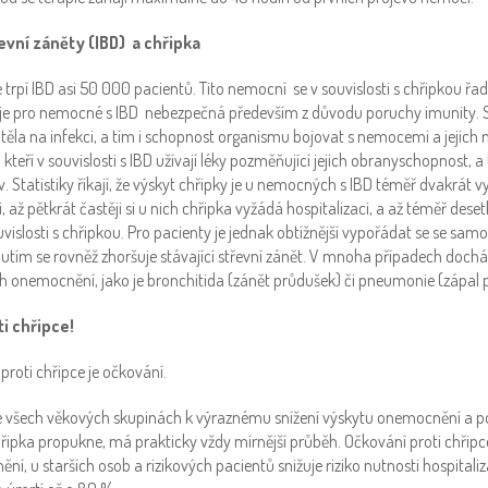
evní záněty (IBD) a chřipka
 trpí IBD asi 50 000 pacientů. Tito nemocní se v souvislosti s chřipkou řadí
 je pro nemocné s IBD nebezpečná především z důvodu poruchy imunity. S
těla na infekci, a tím i schopnost organismu bojovat s nemocemi a jejich n
 kteří v souvislosti s IBD užívají léky pozměňující jejich obranyschopnost, a
v. Statistiky říkají, že výskyt chřipky je u nemocných s IBD téměř dvakrát v
 až pětkrát častěji si u nich chřipka vyžádá hospitalizaci, a až téměř desetkr
vislosti s chřipkou. Pro pacienty je jednak obtížnější vypořádat se se sam
utím se rovněž zhoršuje stávající střevní zánět. V mnoha případech docház
h onemocnění, jako je bronchitida (zánět průdušek) či pneumonie (zápal p
i chřipce!
proti chřipce je očkování.
e všech věkových skupinách k výraznému snížení výskytu onemocnění a 
ipka propukne, má prakticky vždy mírnější průběh.
Očkování proti chřipc
í, u starších osob a rizikových pacientů snižuje riziko nutnosti hospitaliz