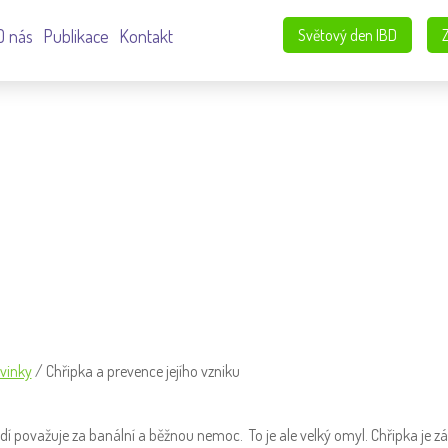
O nás
Publikace
Kontakt
Světový den IBD
O VZNIKU
vinky
/
Chřipka a prevence jejího vzniku
dí považuje za banální a běžnou nemoc. To je ale velký omyl. Chřipka je z