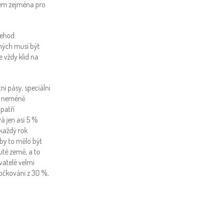
ikem zejména pro
nehod:
cných musí být
 vždy klid na
í pásy, speciální
ti neméně
patří
á jen asi 5 %
každý rok
 by to mělo být
té země, a to
vatelé velmi
očkováni z 30 %,