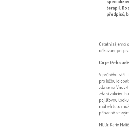
specializo
terapií. Do
předpisů, b
Ostatní zájemci 
očkování přispíva
Co je třeba udě
V průběhu září –
pro léčbu idiopat
zda se na Vás vz
zda si vakcínu b
pojišťovnu (poku
máte-li tuto mož
případně se svým
MUDr. Karin Malí