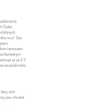
 každoročně
 V České
yčištěných
ho viru). Tyto
kytem
eálním termínem
mie (ke kterým
astoupí až za 2-3
 se neustále mění,
ženy od II.
kcíny jsou vhodné