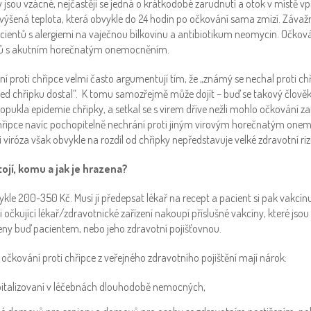
jsou vzácné, nejčastěji se jedná o krátkodobé zarudnutí a otok v místě vp
zvýšená teplota, která obvykle do 24 hodin po očkování sama zmizí. Závažn
acientů s alergiemi na vaječnou bílkovinu a antibiotikum neomycin. Očková
ntů s akutním horečnatým onemocněním.
í proti chřipce velmi často argumentují tím, že „známý se nechal proti ch
ned chřipku dostal“. K tomu samozřejmě může dojít – buď se takový člově
opukla epidemie chřipky, a setkal se s virem dříve nežli mohlo očkování z
hřipce navíc pochopitelně nechrání proti jiným virovým horečnatým one
 viróza však obvykle na rozdíl od chřipky nepředstavuje velké zdravotní riz
tojí, komu a jak je hrazena?
ykle 200-350 Kč. Musí jí předepsat lékař na recept a pacient si pak vakcín
i očkující lékař/zdravotnické zařízení nakoupí příslušné vakcíny, které js
ny buď pacientem, nebo jeho zdravotní pojišťovnou.
očkování proti chřipce z veřejného zdravotního pojištění mají nárok:
pitalizovaní v léčebnách dlouhodobě nemocných,