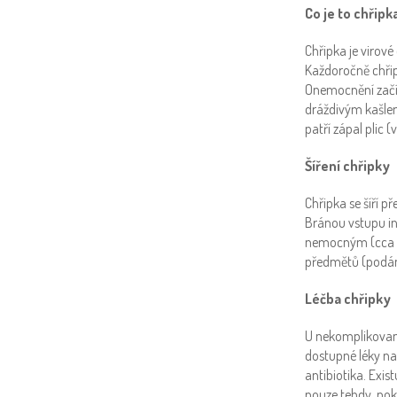
Co je to chřipk
Chřipka je virové
Každoročně chřip
Onemocnění začín
dráždivým kašle
patří zápal plic 
Šíření chřipky
Chřipka se šíří p
Bránou vstupu inf
nemocným (cca do 
předmětů (podání
Léčba chřipky
U nekomplikované
dostupné léky na
antibiotika. Exis
pouze tehdy, pok