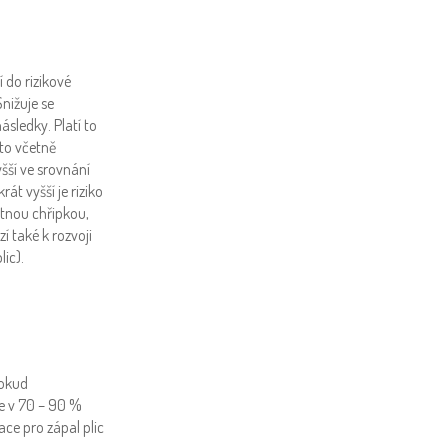
 do rizikové
nižuje se
ásledky. Platí to
 to včetně
yšší ve srovnání
át vyšší je riziko
otnou chřipkou,
í také k rozvoji
lic).
pokud
e v 70 – 90 %
ace pro zápal plic