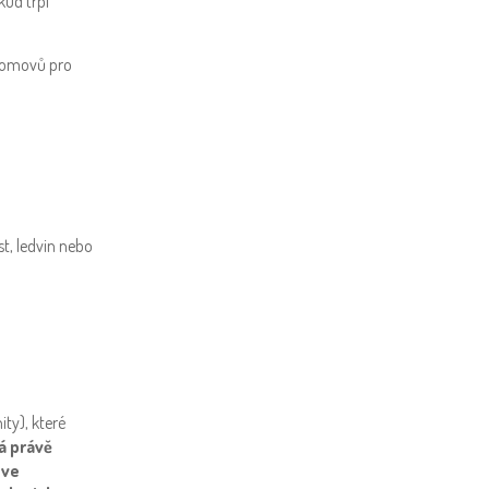
ud trpí
domovů pro
t, ledvin nebo
ty), které
á právě
 ve