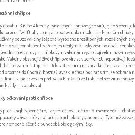
o úmrtí až o 80 %.
sezónní chřipce
y obsahují 3 nebo 4 kmeny usmrcených chřipkových virů, jejich složení je
oporučení WHO, aby co nejvíce odpovídalo cirkulujícím kmenům chřipky.
oužívány pouze vakcíny štěpené (vyrobené z rozštípaných, rozdělených a v
 nebo subjednotkové (tvořené jen určitými kousky zevního obalu chřipkové
i původním celovirovým chřipkovým vakcínám vyznačují velmi nízkým výs
ků. Vakcíny obsahující živé chřipkové viry se v zemích EU nepoužívají. Id
bdobí od září do listopadu. Očkovat lze sice i na začátku chřipkové epide
d prosince do února či března), avšak je třeba počítat s tím, že ochrana n
i. Imunita po očkování přetrvává 6 měsíců až 1 rok. Protože virus chřipky
ní každý rok opakovat.
ky očkování proti chřipce
 patří k nejbezpečnějším, lze jimi očkovat děti od 6. měsíce věku, těhotné 
i pacienty užívající léky potlačující jejich obranyschopnost. Tyto neživé va
pro nemocné léčené dlouhodobě biologickými léky.