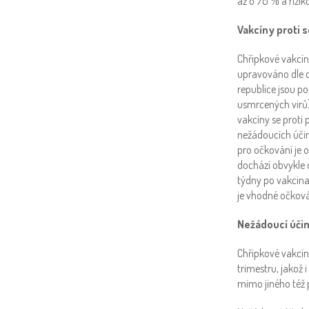
až o 70 % a rizik
Vakcíny proti 
Chřipkové vakcín
upravováno dle d
republice jsou p
usmrcených virů)
vakcíny se prot
nežádoucích účin
pro očkování je o
dochází obvykle o
týdny po vakcinac
je vhodné očková
Nežádoucí účin
Chřipkové vakcíny
trimestru, jakož 
mimo jiného též 