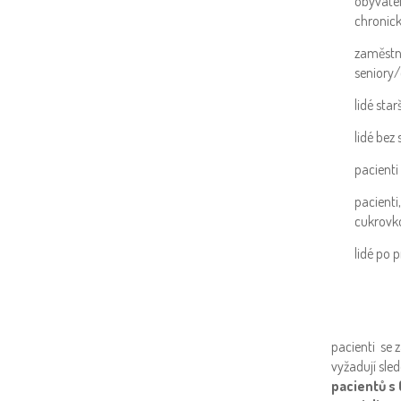
obyvatel
chronic
zaměstn
seniory/
lidé starš
lidé bez 
pacienti
pacienti
cukrovk
lidé po 
pacienti se 
vyžadují sle
pacientů s 