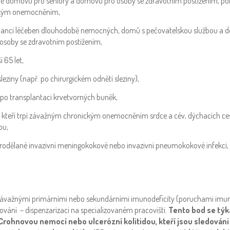
é domovů pro seniory a domovů pro osoby se zdravotním postižením, pok
kým onemocněním,
anci léčeben dlouhodobě nemocných, domů s pečovatelskou službou a 
osoby se zdravotním postižením,
í 65 let,
sleziny (např. po chirurgickém odnětí sleziny),
 po transplantaci krvetvorných buněk,
, kteří trpí závažným chronickým onemocněním srdce a cév, dýchacích ces
ou,
prodělané
invazivní meningokokové nebo invazivní pneumokokové infekci,
závažnými primárními nebo sekundárními imunodeficity (poruchami imuni
dování – dispenzarizaci na specializovaném pracovišti.
Tento bod se týk
Crohnovou nemocí nebo ulcerózní kolitidou, kteří jsou sledováni