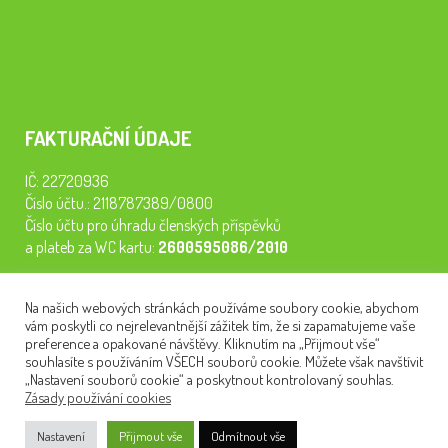
FAKTURAČNÍ ÚDAJE
IČ: 22720936
Číslo účtu.: 2118787389/0800
Číslo účtu pro úhradu členských příspěvků
a plateb za WC kartu:
2600595086/2010
Staňte se členem našeho spolku. Za
200 Kč/rok
získáte vstup na
Na našich webových stránkách používáme soubory cookie, abychom
semináře, konferenci, plavbu na lodi a WC kartu. Z peněz
vám poskytli co nejrelevantnější zážitek tím, že si zapamatujeme vaše
tiskneme odborné publikace pro pacienty.
preference a opakované návštěvy. Kliknutím na „Přijmout vše“
souhlasíte s používáním VŠECH souborů cookie. Můžete však navštívit
„Nastavení souborů cookie“ a poskytnout kontrolovaný souhlas.
Zásady používání cookies
NEWSLETTER
Nastavení
Přijmout vše
Odmítnout vše