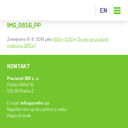
EN
IMG_0856_PP
Zveřejněno
8. 8. 2018
jako
800 × 1200
v
Chcete se účastnit
výzkumu DIPEx?
KONTAKT
Pacienti IBD z. s.
Polská 1664/15
120 00 Praha 2
E-mail:
info@crohn.cz
Napište nám zprávu přímo z webu
Mapa stránek