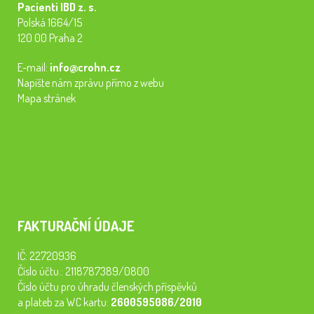
Pacienti IBD z. s.
Polská 1664/15
120 00 Praha 2
E-mail:
info@crohn.cz
Napište nám zprávu přímo z webu
Mapa stránek
FAKTURAČNÍ ÚDAJE
IČ: 22720936
Číslo účtu.: 2118787389/0800
Číslo účtu pro úhradu členských příspěvků
a plateb za WC kartu:
2600595086/2010