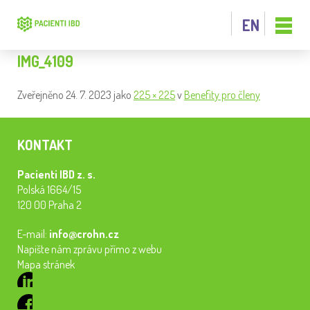
EN
IMG_4109
Zveřejněno
24. 7. 2023
jako
225 × 225
v
Benefity pro členy
KONTAKT
Pacienti IBD z. s.
Polská 1664/15
120 00 Praha 2
E-mail:
info@crohn.cz
Napište nám zprávu přímo z webu
Mapa stránek