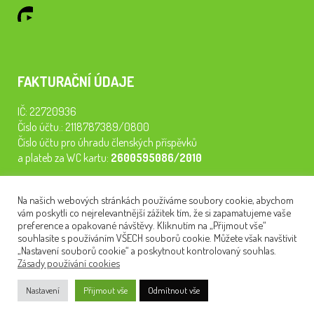
FAKTURAČNÍ ÚDAJE
IČ: 22720936
Číslo účtu.: 2118787389/0800
Číslo účtu pro úhradu členských příspěvků
a plateb za WC kartu:
2600595086/2010
Staňte se členem našeho spolku. Za
200 Kč/rok
získáte vstup na
Na našich webových stránkách používáme soubory cookie, abychom
semináře, konferenci, plavbu na lodi a WC kartu. Z peněz
vám poskytli co nejrelevantnější zážitek tím, že si zapamatujeme vaše
tiskneme odborné publikace pro pacienty.
preference a opakované návštěvy. Kliknutím na „Přijmout vše“
souhlasíte s používáním VŠECH souborů cookie. Můžete však navštívit
„Nastavení souborů cookie“ a poskytnout kontrolovaný souhlas.
Zásady používání cookies
NEWSLETTER
Nastavení
Přijmout vše
Odmítnout vše