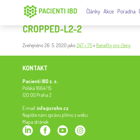
Články
Akce
Poradna
CROPPED-L2-2
Zveřejněno
26. 5. 2020
jako
247 × 75
v
Benefity pro členy
KONTAKT
Pacienti IBD z. s.
Polská 1664/15
120 00 Praha 2
E-mail:
info@crohn.cz
Napište nám zprávu přímo z webu
Mapa stránek