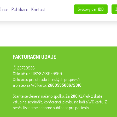
O nás
Publikace
Kontakt
Světový den IBD
FAKTURAČNÍ ÚDAJE
IČ: 22720936
Číslo účtu.: 2118787389/0800
Číslo účtu pro úhradu členských příspěvků
a plateb za WC kartu:
2600595086/2010
Staňte se členem našeho spolku. Za
200 Kč/rok
získáte
vstup na semináře, konferenci, plavbu na lodi a WC kartu. Z
peněz tiskneme odborné publikace pro pacienty.